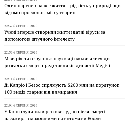
Один партнер на все життя – рідкість у природі: що
відомо про моногамію у тварин
22:37 6 СЕРПНЯ, 2026
Учені вперше створили життєздатні віруси за
допомогою штучного інтелекту
22:36 6 СЕРПНЯ, 2026
Малярія чи отруєння: науковці наблизилися до
розгадки смерті представників династії Медічі
22:11 6 СЕРПНЯ, 2026
Ді Капріо і Безос спрямують $200 млн на порятунок
100 видів тварин від вимирання
22:04 6 СЕРПНЯ, 2026
У Конго зупинили річкове судно після смерті
пасажира з можливими симптомами Еболи