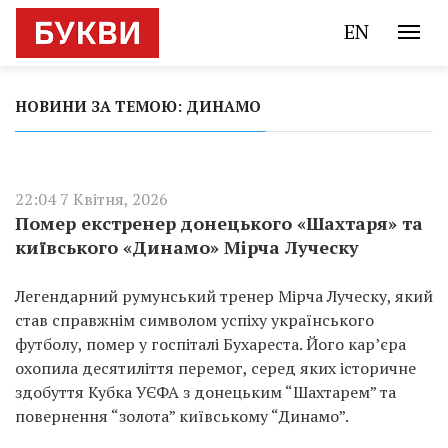
EN
НОВИНИ ЗА ТЕМОЮ: ДИНАМО
22:04 7 Квітня, 2026
Помер екстренер донецького «Шахтаря» та
київського «Динамо» Мірча Луческу
Легендарний румунський тренер Мірча Луческу, який
став справжнім символом успіху українського
футболу, помер у госпіталі Бухареста. Його кар’єра
охопила десятиліття перемог, серед яких історичне
здобуття Кубка УЄФА з донецьким “Шахтарем” та
повернення “золота” київському “Динамо”.