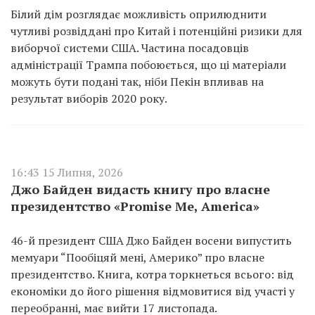
Білий дім розглядає можливість оприлюднити
чутливі розвіддані про Китай і потенційні ризики для
виборчої системи США. Частина посадовців
адміністрації Трампа побоюється, що ці матеріали
можуть бути подані так, ніби Пекін впливав на
результат виборів 2020 року.
16:43 15 Липня, 2026
Джо Байден видасть книгу про власне
президентство «Promise Me, America»
46-й президент США Джо Байден восени випустить
мемуари “Пообіцяй мені, Америко” про власне
президентство. Книга, котра торкнеться всього: від
економіки до його рішення відмовитися від участі у
переобранні, має вийти 17 листопада.