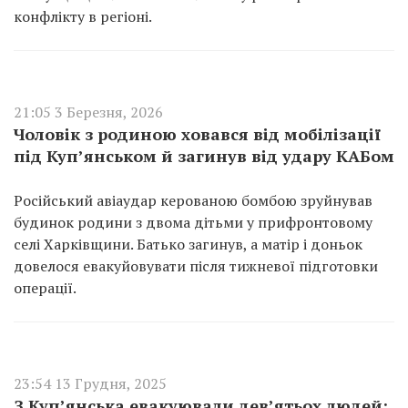
конфлікту в регіоні.
21:05 3 Березня, 2026
Чоловік з родиною ховався від мобілізації
під Куп’янськом й загинув від удару КАБом
Російський авіаудар керованою бомбою зруйнував
будинок родини з двома дітьми у прифронтовому
селі Харківщини. Батько загинув, а матір і доньок
довелося евакуйовувати після тижневої підготовки
операції.
23:54 13 Грудня, 2025
З Куп’янська евакуювали дев’ятьох людей: