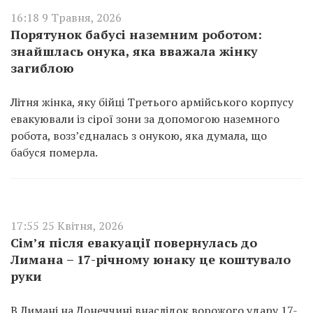
16:18 9 Травня, 2026
Порятунок бабусі наземним роботом:
знайшлась онука, яка вважала жінку
загиблою
Літня жінка, яку бійці Третього армійського корпусу
евакуювали із сірої зони за допомогою наземного
робота, возз’єдналась з онукою, яка думала, що
бабуся померла.
17:55 25 Квітня, 2026
Сім’я після евакуації повернулась до
Лимана – 17-річному юнаку це коштувало
руки
В Лимані на Донеччині внаслідок ворожого удару 17-