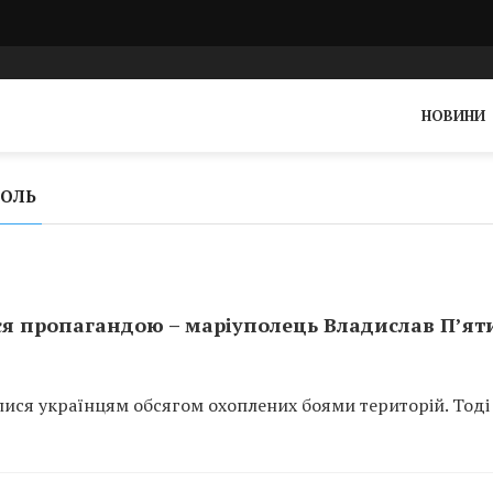
НОВИНИ
ПОЛЬ
я пропагандою – маріуполець Владислав П’ят
лися українцям обсягом охоплених боями територій. Тоді