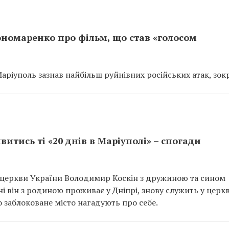
номаренко про фільм, що став «голосом
 Маріуполь зазнав найбільш руйнівних російських атак, зо
итись ті «20 днів в Маріуполі» – спогади
 церкви України Володимир Коскін з дружиною та сином
і він з родиною проживає у Дніпрі, знову служить у церкв
 заблоковане місто нагадують про себе.