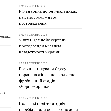
17:43 7 СЕРПНЯ, 2026
РФ вдарила по рятувальниках
на Запоріжжі – двоє
постраждалих
17:29 7 СЕРПНЯ, 2026
крема…
У штаті Іллінойс серпень
проголосили Місяцем
незалежності України
17:25 7 СЕРПНЯ, 2026
Росіяни атакували Одесу:
поранена жінка, пошкоджено
футбольний стадіон
«Чорноморець»
і й
17:05 7 СЕРПНЯ, 2026
Польські політики вдвічі
перебільшили обсяг допомоги