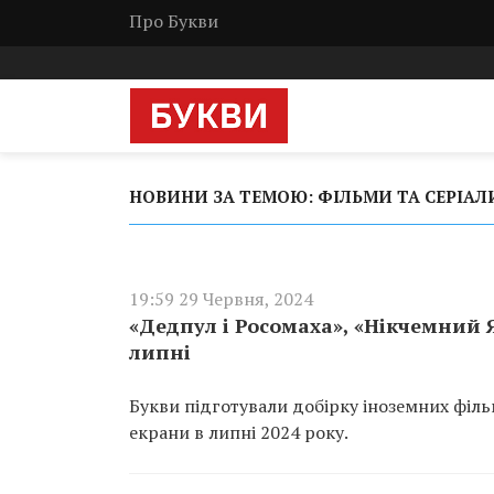
Про Букви
НОВИНИ ЗА ТЕМОЮ: ФІЛЬМИ ТА СЕРІАЛ
19:59 29 Червня, 2024
«Дедпул і Росомаха», «Нікчемний Я 
липні
Букви підготували добірку іноземних фільм
екрани в липні 2024 року.