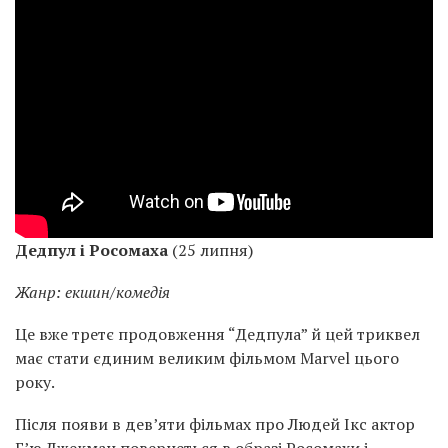
Дедпул і Росомаха
(25 липня)
Жанр: екшин/комедія
Це вже третє продовження “Дедпула” й цей триквел
має стати єдиним великим фільмом Marvel цього
року.
Після появи в дев’яти фільмах про Людей Ікс актор