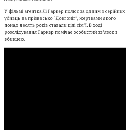
У фільмі агентка Лі Гаркер полює за одним з серійних
убивць на прізвисько “Довгоніг”, жертвами якого
понад десять років ставали цілі сім’ї. В ході
розслідування Гаркер помічає особистий зв’язок з
вбивцею.