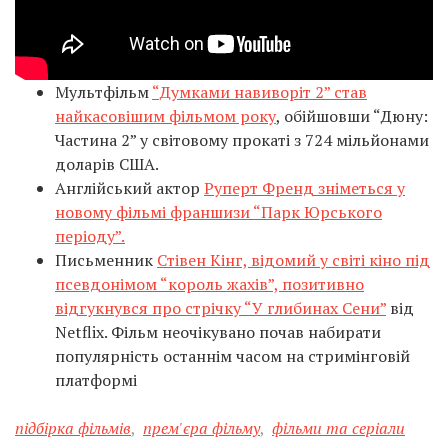
Мультфільм
“Думками навиворіт 2” став
найкасовішим фільмом року
, обійшовши “Дюну:
Частина 2” у світовому прокаті з 724 мільйонами
доларів США.
Англійський актор
Руперт Френд зніметься у
новому фільмі франшизи “Парк Юрського
періоду”.
Письменник
Стівен Кінг, відомий у світі кіно під
псевдонімом “король жахів”, позитивно
відгукнувся про стрічку “У глибинах Сени”
від
Netflix. Фільм неочікувано почав набирати
популярність останнім часом на стримінговій
платформі
підбірка фільмів
,
прем'єра фільму
,
фільми та серіали