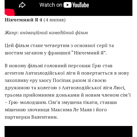
Нікчемний Я 4
(4 липня)
Жанр: анімаційний комедійний фільм
Цей фільм стане четвертим з основної серії та
шостим загалом у франшизі “Нікчемний Я”.
В новому фільмі головний персонаж Ґрю став
агентом Антизлодійської ліги й повертається в нову
захопливу еру хаосу Посіпак разом зі своєю
дружиною та колегою з Антизлодійської ліги Люсі,
трьома прийомними доньками й новим членом сім’ї
– Ґрю-молодшим. Сім’я змушена тікати, ставши
мішенню злочинця Максима Ле Маля і його
партнерки Валентини.