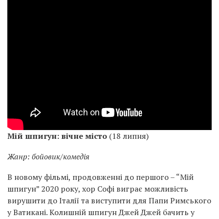
Мій шпигун: вічне місто
(18 липня)
Жанр: бойовик/комедія
В новому фільмі, продовженні до першого – “Мій
шпигун” 2020 року, хор Софі виграє можливість
вирушити до Італії та виступити для Папи Римського
у Ватикані. Колишній шпигун Джей Джей бачить у