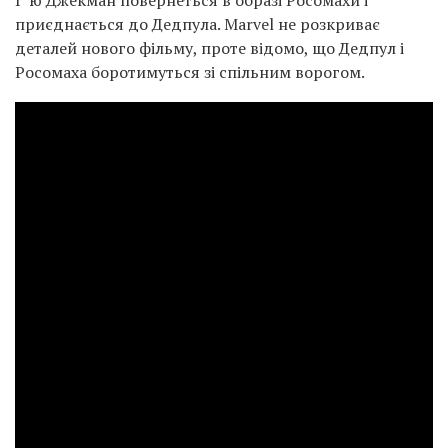
Г’ю Джекман повернеться в образі Росомахи і
приєднається до Дедпула. Marvel не розкриває
деталей нового фільму, проте відомо, що Дедпул і
Росомаха боротимуться зі спільним ворогом.