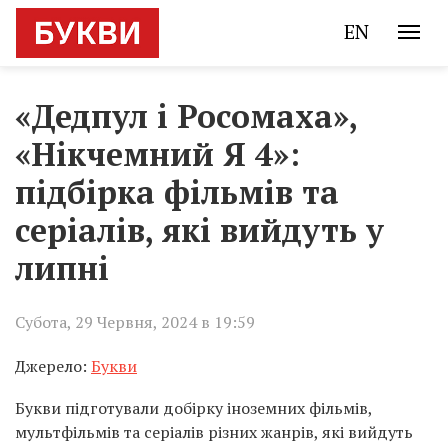
EN
«Дедпул і Росомаха»,
«Нікчемний Я 4»:
підбірка фільмів та
серіалів, які вийдуть у
липні
Субота, 29 Червня, 2024 в 19:59
Джерело:
Букви
Букви підготували добірку іноземних фільмів,
мультфільмів та серіалів різних жанрів, які вийдуть