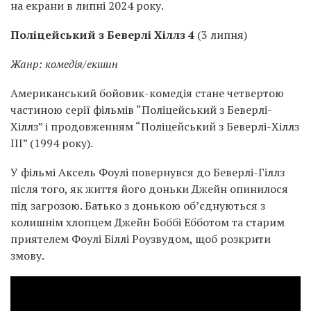
на екрани в липні 2024 року.
Поліцейський з Беверлі Хіллз 4
(3 липня)
Жанр: комедія/екшин
Американський бойовик-комедія стане четвертою
частиною серії фільмів “Поліцейський з Беверлі-
Хіллз” і продовженням “Поліцейський з Беверлі-Хіллз
III” (1994 року).
У фільмі Аксель Фоулі повернувся до Беверлі-Гіллз
після того, як життя його доньки Джейн опинилося
під загрозою. Батько з донькою об’єднуються з
колишнім хлопцем Джейн Боббі Ебботом та старим
приятелем Фоулі Біллі Роузвудом, щоб розкрити
змову.