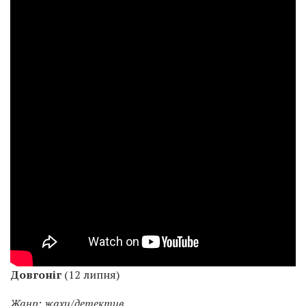
Довгоніг
(12 липня)
Жанр: жахи/детектив