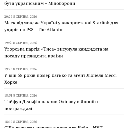
бути українським – Міноборони
20:29 8 СЕРПНЯ, 2026
Маск відмовляє Україні у використанні Starlink для
ударів по РФ – The Atlantic
19:50 8 СЕРПНЯ, 2026
Угорська партія «Тиса» висунула кандидата на
посаду президента країни
19:25 8 СЕРПНЯ, 2026
У віці 68 років помер батько та агент Ліонеля Мессі
Хорхе
18:51 8 СЕРПНЯ, 2026
Тайфун Дельфін накрив Окінаву в Японії: є
постраждалі
18:19 8 СЕРПНЯ, 2026
США шукають нового лідера для Куби – NYT