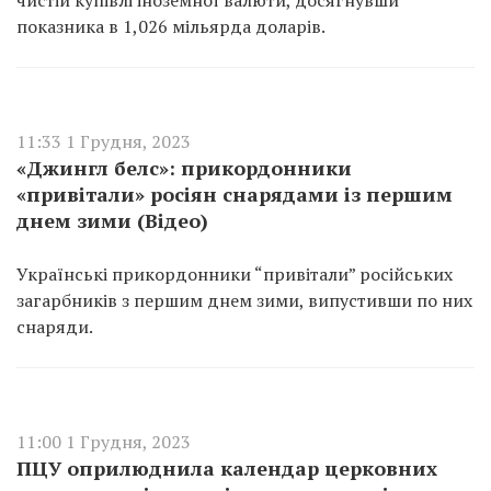
чистій купівлі іноземної валюти, досягнувши
показника в 1,026 мільярда доларів.
11:33 1 Грудня, 2023
«Джингл белс»: прикордонники
«привітали» росіян снарядами із першим
днем зими (Відео)
Українські прикордонники “привітали” російських
загарбників з першим днем зими, випустивши по них
снаряди.
11:00 1 Грудня, 2023
ПЦУ оприлюднила календар церковних