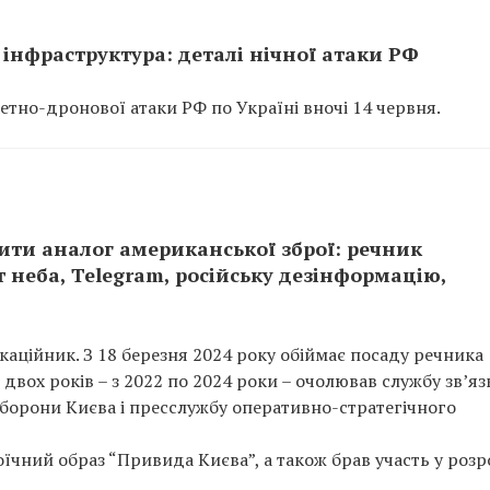
 інфраструктура: деталі нічної атаки РФ
етно-дронової атаки РФ по Україні вночі 14 червня.
ити аналог американської зброї: речник
 неба, Telegram, російську дезінформацію,
каційник. З 18 березня 2024 року обіймає посаду речника
двох років – з 2022 по 2024 роки – очолював службу зв’язк
оборони Києва і пресслужбу оперативно-стратегічного
роїчний образ “Привида Києва”, а також брав участь у розр