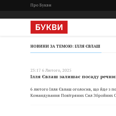
Про Букви
НОВИНИ ЗА ТЕМОЮ: ІЛЛЯ ЄВЛАШ
23:17 6 Лютого, 2025
Ілля Євлаш залишає посаду речни
6 лютого Ілля Євлаш оголосив, що йде з п
Командування Повітряних Сил Збройних С