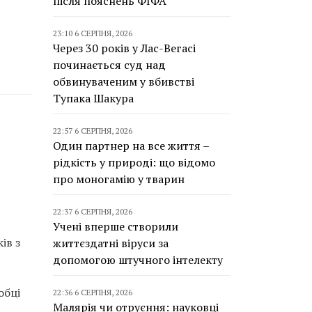
після пояснень ФІФА
23:10 6 СЕРПНЯ, 2026
Через 30 років у Лас-Вегасі
починається суд над
обвинуваченим у вбивстві
Тупака Шакура
22:57 6 СЕРПНЯ, 2026
Один партнер на все життя –
рідкість у природі: що відомо
про моногамію у тварин
22:37 6 СЕРПНЯ, 2026
Учені вперше створили
ів з
життєздатні віруси за
допомогою штучного інтелекту
обці
22:36 6 СЕРПНЯ, 2026
Малярія чи отруєння: науковці