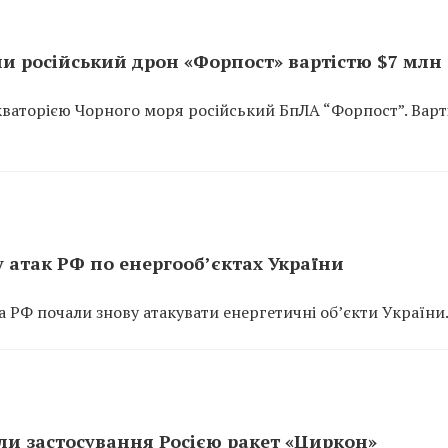
 російський дрон «Форпост» вартістю $7 млн
кваторією Чорного моря російський БпЛА “Форпост”. Варт
 атак РФ по енергооб’єктах України
а РФ почали знову атакувати енергетичні об’єкти України
ли застосування Росією ракет «Циркон»