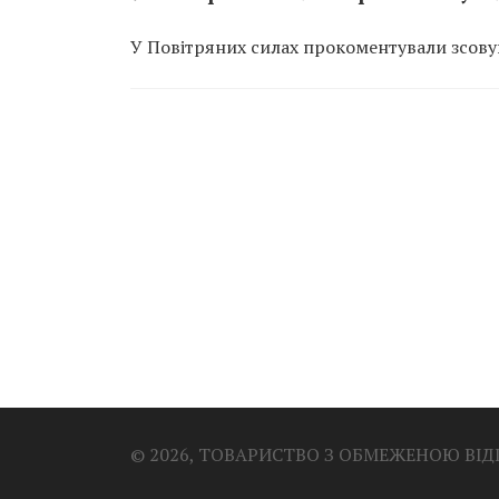
У Повітряних силах прокоментували зсовув
© 2026, ТОВАРИСТВО З ОБМЕЖЕНОЮ ВІ