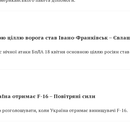
американського пакета допомоги.
ою ціллю ворога став Івано-Франківськ – Євла
с нічної атаки БпЛА 18 квітня основною ціллю росіян став
їна отримає F-16 – Повітряні сили
о розголошувати, коли Україна отримає винищувачі F-16.