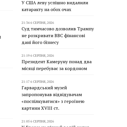
У США леву успішно видалили
катаракту на обох очах
21:34 6 СЕРПНЯ, 2026
Суд тимчасово дозволив Трампу
не розкривати BBC фінансові
ш
дані його бізнесу
21:19 6 СЕРПНЯ, 2026
Президент Камеруну понад два
місяці перебуває за кордоном
21:17 6 СЕРПНЯ, 2026
Гарвардський музей
запропонував відвідувачам
«поспілкуватися» з героїнею
картини XVIII ст.
21:05 6 СЕРПНЯ, 2026