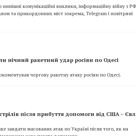
 нинішні комунікаційні виклики, інформаційну війну з РФ
алом та прикордонних міст зокрема, Telegram і повітряні
и нічний ракетний удар росіян по Одесі
коментував чергову ракетну атаку росіян по Одесі.
трілів після прибуття допомоги від США – Єв
е завдати масованих атак по Україні після того, як на