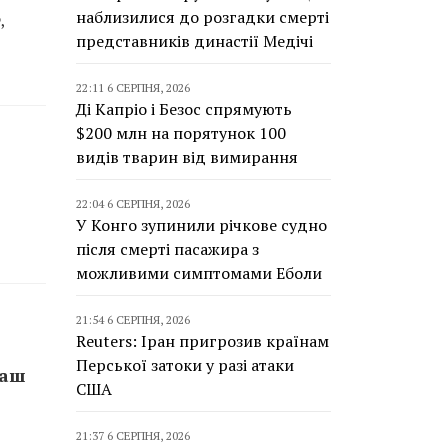
наблизилися до розгадки смерті
,
представників династії Медічі
22:11 6 СЕРПНЯ, 2026
Ді Капріо і Безос спрямують
$200 млн на порятунок 100
видів тварин від вимирання
22:04 6 СЕРПНЯ, 2026
У Конго зупинили річкове судно
після смерті пасажира з
можливими симптомами Еболи
21:54 6 СЕРПНЯ, 2026
Reuters: Іран пригрозив країнам
Перської затоки у разі атаки
лаш
США
21:37 6 СЕРПНЯ, 2026