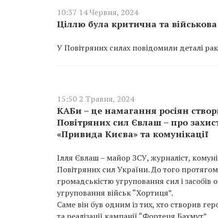
10:37 14 Червня, 2024
Ціллю була критична та військова
У Повітряних силах повідомили деталі рак
15:50 2 Травня, 2024
КАБи – це намагання росіян створ
Повітряних сил Євлаш – про захист
«Привида Києва» та комунікації
Ілля Євлаш – майор ЗСУ, журналіст, комуні
Повітряних сил України. До того протягом 
громадськістю угруповання сил і засобів 
угруповання військ “Хортиця”.
Саме він був одним із тих, хто створив ге
та реалізації кампанії “Фортеця Бахмут”.