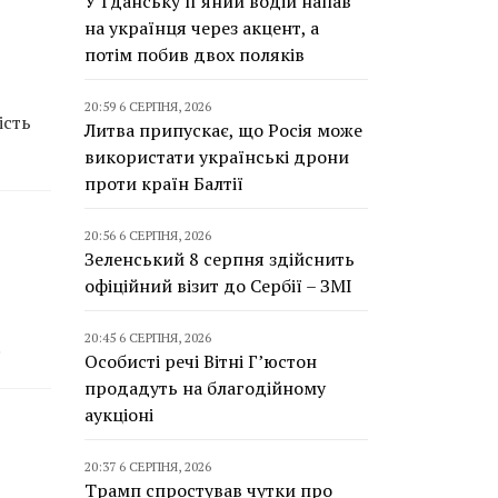
У Гданську п’яний водій напав
на українця через акцент, а
потім побив двох поляків
20:59 6 СЕРПНЯ, 2026
ість
Литва припускає, що Росія може
використати українські дрони
проти країн Балтії
20:56 6 СЕРПНЯ, 2026
Зеленський 8 серпня здійснить
офіційний візит до Сербії – ЗМІ
20:45 6 СЕРПНЯ, 2026
.
Особисті речі Вітні Г’юстон
продадуть на благодійному
аукціоні
20:37 6 СЕРПНЯ, 2026
Трамп спростував чутки про