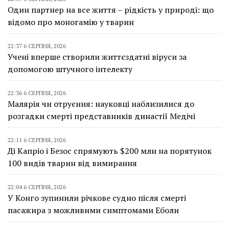
Один партнер на все життя – рідкість у природі: що
відомо про моногамію у тварин
22:37 6 СЕРПНЯ, 2026
Учені вперше створили життєздатні віруси за
допомогою штучного інтелекту
22:36 6 СЕРПНЯ, 2026
Малярія чи отруєння: науковці наблизилися до
розгадки смерті представників династії Медічі
22:11 6 СЕРПНЯ, 2026
Ді Капріо і Безос спрямують $200 млн на порятунок
100 видів тварин від вимирання
22:04 6 СЕРПНЯ, 2026
У Конго зупинили річкове судно після смерті
пасажира з можливими симптомами Еболи