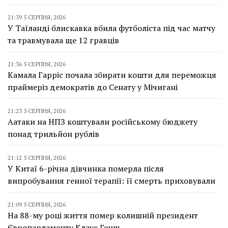
21:39 5 СЕРПНЯ, 2026
У Таїланді блискавка вбила футболіста під час матчу
та травмувала ще 12 гравців
21:36 5 СЕРПНЯ, 2026
Камала Гарріс почала збирати кошти для переможця
праймеріз демократів до Сенату у Мічигані
21:23 5 СЕРПНЯ, 2026
Аатаки на НПЗ коштували російському бюджету
понад трильйон рублів
21:12 5 СЕРПНЯ, 2026
У Китаї 6-річна дівчинка померла після
випробування генної терапії: її смерть приховували
21:09 5 СЕРПНЯ, 2026
На 88-му році життя помер колишній президент
Європарламенту Клаус Генш