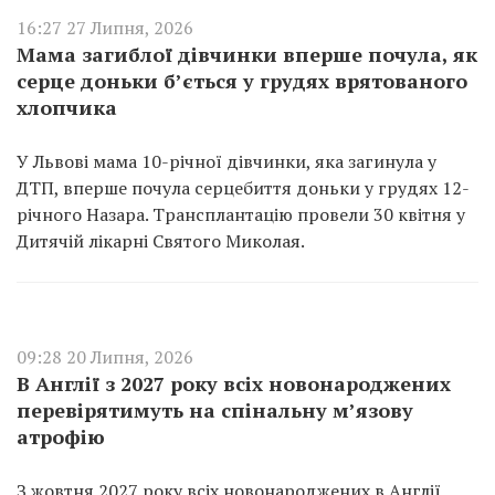
16:27 27 Липня, 2026
Мама загиблої дівчинки вперше почула, як
серце доньки б’ється у грудях врятованого
хлопчика
У Львові мама 10-річної дівчинки, яка загинула у
ДТП, вперше почула серцебиття доньки у грудях 12-
річного Назара. Трансплантацію провели 30 квітня у
Дитячій лікарні Святого Миколая.
09:28 20 Липня, 2026
В Англії з 2027 року всіх новонароджених
перевірятимуть на спінальну м’язову
атрофію
З жовтня 2027 року всіх новонароджених в Англії