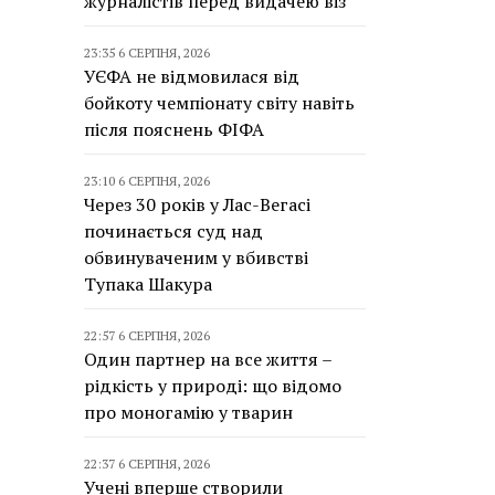
журналістів перед видачею віз
23:35 6 СЕРПНЯ, 2026
УЄФА не відмовилася від
бойкоту чемпіонату світу навіть
після пояснень ФІФА
23:10 6 СЕРПНЯ, 2026
Через 30 років у Лас-Вегасі
починається суд над
обвинуваченим у вбивстві
Тупака Шакура
22:57 6 СЕРПНЯ, 2026
Один партнер на все життя –
рідкість у природі: що відомо
про моногамію у тварин
22:37 6 СЕРПНЯ, 2026
Учені вперше створили