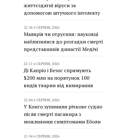
життєздатні віруси за
допомогою штучного інтелекту
22:36 6 СЕРПНЯ, 2026
Малярія чи отруєння: науковці
наблизилися до розгадки смерті
представників династії Медічі
22:11 6 СЕРПНЯ, 2026
Ді Капріо і Безос спрямують
$200 млн на порятунок 100
видів тварин від вимирання
22:04 6 СЕРПНЯ, 2026
У Конго зупинили річкове судно
після смерті пасажира з
можливими симптомами Еболи
21:54 6 СЕРПНЯ, 2026