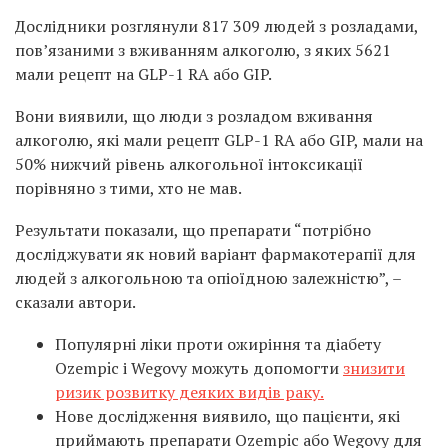
Дослідники розглянули 817 309 людей з розладами,
пов’язаними з вживанням алкоголю, з яких 5621
мали рецепт на GLP-1 RA або GIP.
Вони виявили, що люди з розладом вживання
алкоголю, які мали рецепт GLP-1 RA або GIP, мали на
50% нижчий рівень алкогольної інтоксикації
порівняно з тими, хто не мав.
Результати показали, що препарати “потрібно
досліджувати як новий варіант фармакотерапії для
людей з алкогольною та опіоїдною залежністю”, –
сказали автори.
Популярні ліки проти ожиріння та діабету
Ozempic і Wegovy можуть допомогти
знизити
ризик розвитку деяких видів раку.
Нове дослідження виявило, що пацієнти, які
приймають препарати Ozempic або Wegovy для