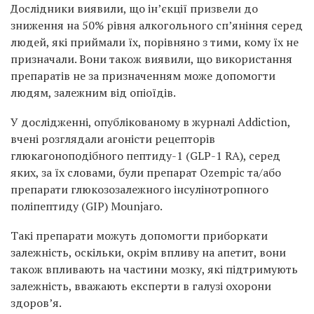
Дослідники виявили, що ін’єкції призвели до
зниження на 50% рівня алкогольного сп’яніння серед
людей, які приймали їх, порівняно з тими, кому їх не
призначали. Вони також виявили, що використання
препаратів не за призначенням може допомогти
людям, залежним від опіоїдів.
У дослідженні, опублікованому в журналі Addiction,
вчені розглядали агоністи рецепторів
глюкагоноподібного пептиду-1 (GLP-1 RA), серед
яких, за їх словами, були препарат Ozempic та/або
препарати глюкозозалежного інсулінотропного
поліпептиду (GIP) Mounjaro.
Такі препарати можуть допомогти приборкати
залежність, оскільки, окрім впливу на апетит, вони
також впливають на частини мозку, які підтримують
залежність, вважають експерти в галузі охорони
здоров’я.