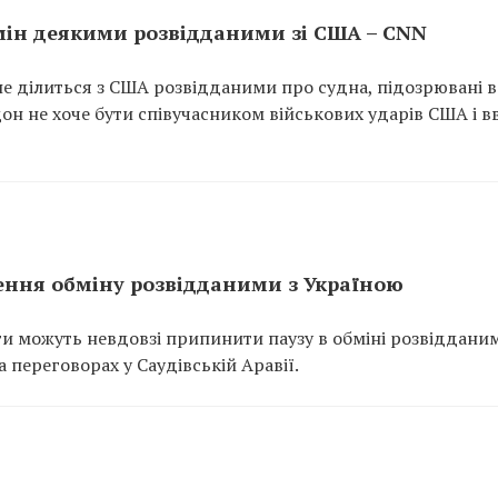
ін деякими розвідданими зі США – CNN
не ділиться з США розвідданими про судна, підозрювані в
он не хоче бути співучасником військових ударів США і в
ння обміну розвідданими з Україною
и можуть невдовзі припинити паузу в обміні розвідданим
а переговорах у Саудівській Аравії.