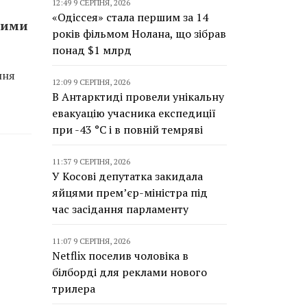
12:49 9 СЕРПНЯ, 2026
«Одіссея» стала першим за 14
ними
років фільмом Нолана, що зібрав
понад $1 млрд
ння
12:09 9 СЕРПНЯ, 2026
В Антарктиді провели унікальну
евакуацію учасника експедиції
при -43 °C і в повній темряві
11:37 9 СЕРПНЯ, 2026
У Косові депутатка закидала
яйцями прем’єр-міністра під
час засідання парламенту
11:07 9 СЕРПНЯ, 2026
Netflix поселив чоловіка в
білборді для реклами нового
трилера