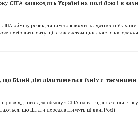
ку США зашкодить Україні на полі бою і в захи
ку США обміну розвідданими зашкодить здатності України
акож погіршить ситуацію із захистом цивільного населення
, що Білий дім ділитиметься їхніми таємними
г розвідданих для обміну з США на тлі відновлення стосу
аються, що Штати передаватимуть ці дані Росії.