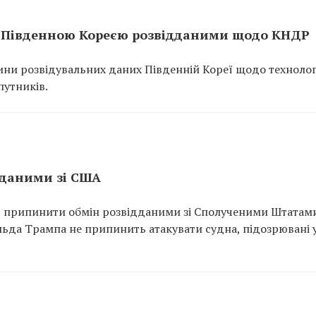
з Південною Кореєю розвідданими щодо КНДР
ни розвідувальних даних Південній Кореї щодо технолог
путників.
дданими зі США
в припинити обмін розвідданими зі Сполученими Штатам
ьда Трампа не припинить атакувати судна, підозрювані 