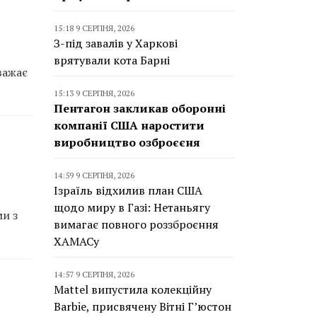
15:18 9 СЕРПНЯ, 2026
З-під завалів у Харкові
врятували кота Барні
важає
15:13 9 СЕРПНЯ, 2026
Пентагон закликав оборонні
компанії США наростити
виробництво озброєєня
14:59 9 СЕРПНЯ, 2026
Ізраїль відхилив план США
щодо миру в Газі: Нетаньягу
и з
вимагає повного роззброєння
ХАМАСу
14:57 9 СЕРПНЯ, 2026
Mattel випустила колекційну
Barbie, присвячену Вітні Г’юстон