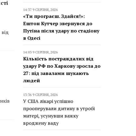
сті
14:37 9 СЕРПНЯ, 2026
«Ти програєш. Здайся!»:
Ештон Кутчер звернувся до
Путіна після удару по стадіону
 від
в Одесі
14:03 9 СЕРПНЯ, 2026
Кількість постраждалих від
удару РФ по Харкову зросла до
27: під завалами шукають
людей
13:36 9 СЕРПНЯ, 2026
нків
У США лікарі успішно
прооперували дитину в утробі
матері, усунувши важку
вроджену ваду