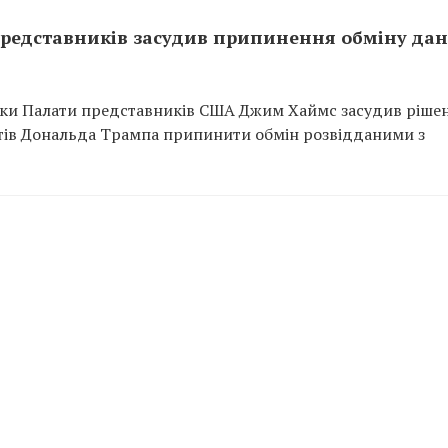
 представників засудив припинення обміну да
ідки Палати представників США Джим Хаймс засудив ріше
атів Дональда Трампа припинити обмін розвідданими з