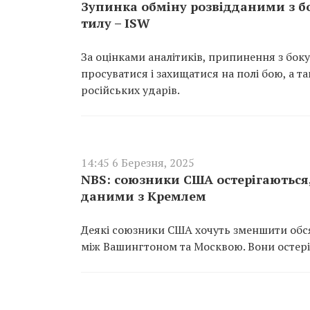
Зупинка обміну розвідданими з бо
тилу – ISW
За оцінками аналітиків, припинення з бо
просуватися і захищатися на полі бою, а т
російських ударів.
14:45 6 Березня, 2025
NBS: союзники США остерігаються
даними з Кремлем
Деякі союзники США хочуть зменшити обся
між Вашингтоном та Москвою. Вони остеріг