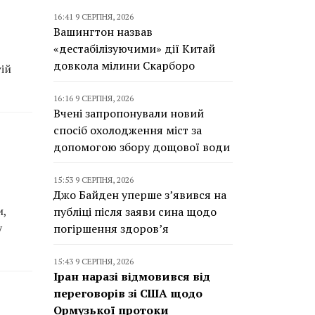
16:41 9 СЕРПНЯ, 2026
Вашингтон назвав
«дестабілізуючими» дії Китай
довкола мілини Скарборо
ій
16:16 9 СЕРПНЯ, 2026
Вчені запропонували новий
спосіб охолодження міст за
допомогою збору дощової води
15:53 9 СЕРПНЯ, 2026
Джо Байден уперше з’явився на
и,
публіці після заяви сина щодо
у
погіршення здоров’я
15:43 9 СЕРПНЯ, 2026
Іран наразі відмовився від
переговорів зі США щодо
Ормузької протоки