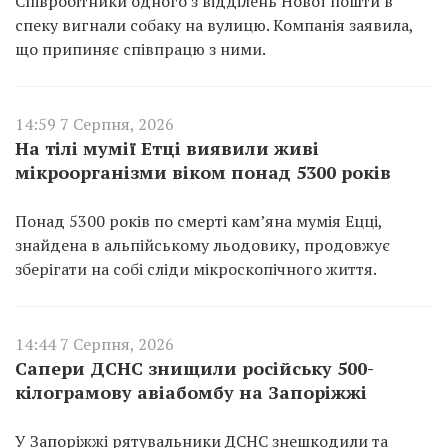
Співробітники одного з відділень Нової пошти в
спеку вигнали собаку на вулицю. Компанія заявила,
що припиняє співпрацю з ними.
14:59 7 Серпня, 2026
На тілі мумії Етці виявили живі
мікроорганізми віком понад 5300 років
Понад 5300 років по смерті кам’яна мумія Ецці,
знайдена в альпійському льодовику, продовжує
зберігати на собі сліди мікроскопічного життя.
14:44 7 Серпня, 2026
Сапери ДСНС знищили російську 500-
кілограмову авіабомбу на Запоріжжі
У Запоріжжі рятувальники ДСНС знешкодили та