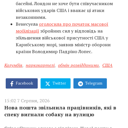
басейні. Лондон не хоче бути співучасником
військових ударів США і вважає ці атаки
незаконними.
Венесуела
оголосила про початок масової
мобілізації
збройних сил у відповідь на
збільшення військової присутності США у
Карибському морі, заявив міністр оборони
країни Володимир Падріно Лопес.
Колумбія
,
наркокартелі
,
обмін розвідданими
,
США
Facebook
Twitter
Telegram
15:02 7 Серпня, 2026
Нова пошта звільнила працівників, які в
спеку вигнали собаку на вулицю