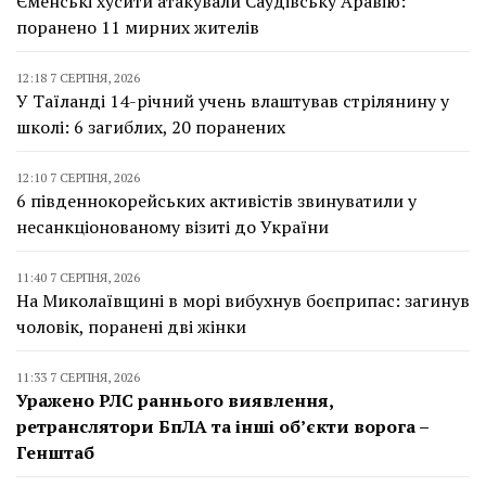
Єменські хусити атакували Саудівську Аравію:
поранено 11 мирних жителів
12:18 7 СЕРПНЯ, 2026
У Таїланді 14-річний учень влаштував стрілянину у
школі: 6 загиблих, 20 поранених
12:10 7 СЕРПНЯ, 2026
6 південнокорейських активістів звинуватили у
несанкціонованому візиті до України
11:40 7 СЕРПНЯ, 2026
На Миколаївщині в морі вибухнув боєприпас: загинув
чоловік, поранені дві жінки
11:33 7 СЕРПНЯ, 2026
Уражено РЛС раннього виявлення,
ретранслятори БпЛА та інші об’єкти ворога –
Генштаб