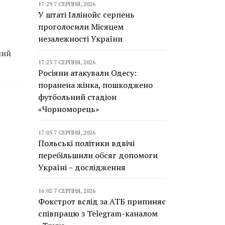
17:29 7 СЕРПНЯ, 2026
У штаті Іллінойс серпень
проголосили Місяцем
незалежності України
ний
17:25 7 СЕРПНЯ, 2026
Росіяни атакували Одесу:
поранена жінка, пошкоджено
футбольний стадіон
«Чорноморець»
17:05 7 СЕРПНЯ, 2026
Польські політики вдвічі
перебільшили обсяг допомоги
Україні – дослідження
16:02 7 СЕРПНЯ, 2026
Фокстрот вслід за АТБ припиняє
співпрацю з Telegram-каналом