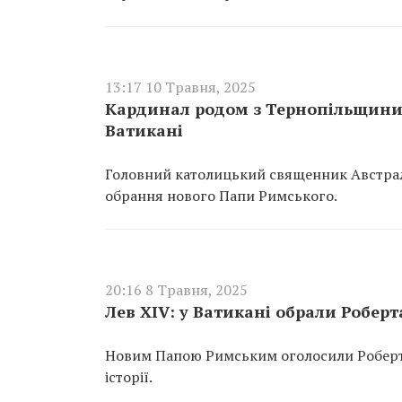
13:17 10 Травня, 2025
Кардинал родом з Тернопільщини 
Ватикані
Головний католицький священник Австралі
обрання нового Папи Римського.
20:16 8 Травня, 2025
Лев XIV: у Ватикані обрали Робе
Новим Папою Римським оголосили Роберт
історії.