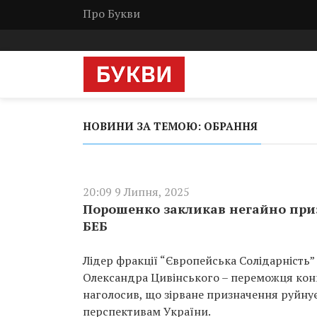
Про Букви
НОВИНИ ЗА ТЕМОЮ: ОБРАННЯ
20:09 9 Липня, 2025
Порошенко закликав негайно при
БЕБ
Лідер фракції “Європейська Солідарність
Олександра Цивінського – переможця конк
наголосив, що зірване призначення руйнує
перспективам України.