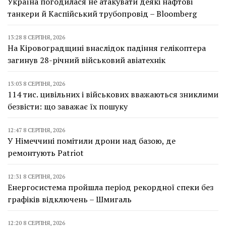
Україна погодилася не атакувати деякі нафтові
танкери й Каспійський трубопровід – Bloomberg
13:28 8 СЕРПНЯ, 2026
На Кіровоградщині внаслідок падіння гелікоптера
загинув 28-річний військовий авіатехнік
13:03 8 СЕРПНЯ, 2026
114 тис. цивільних і військових вважаються зниклими
безвісти: що заважає їх пошуку
12:47 8 СЕРПНЯ, 2026
У Німеччині помітили дрони над базою, де
ремонтують Patriot
12:31 8 СЕРПНЯ, 2026
Енергосистема пройшла період рекордної спеки без
графіків відключень – Шмигаль
12:20 8 СЕРПНЯ, 2026