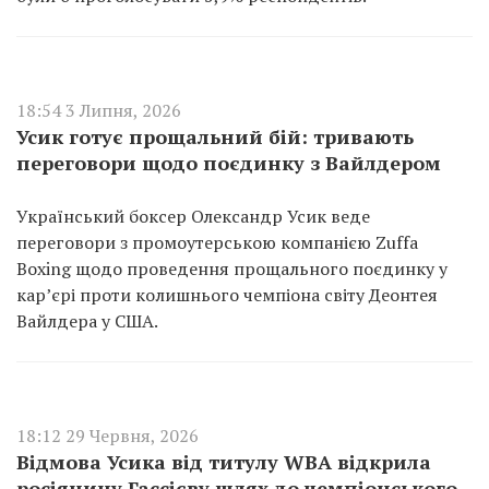
18:54 3 Липня, 2026
Усик готує прощальний бій: тривають
переговори щодо поєдинку з Вайлдером
Український боксер Олександр Усик веде
переговори з промоутерською компанією Zuffa
Boxing щодо проведення прощального поєдинку у
кар’єрі проти колишнього чемпіона світу Деонтея
Вайлдера у США.
18:12 29 Червня, 2026
Відмова Усика від титулу WBA відкрила
росіянину Гассієву шлях до чемпіонського