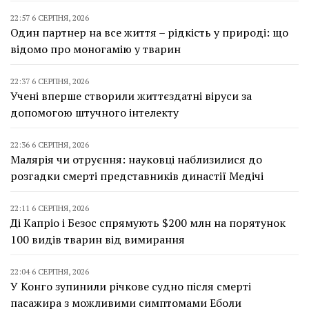
22:57 6 СЕРПНЯ, 2026
Один партнер на все життя – рідкість у природі: що
відомо про моногамію у тварин
22:37 6 СЕРПНЯ, 2026
Учені вперше створили життєздатні віруси за
допомогою штучного інтелекту
22:36 6 СЕРПНЯ, 2026
Малярія чи отруєння: науковці наблизилися до
розгадки смерті представників династії Медічі
22:11 6 СЕРПНЯ, 2026
Ді Капріо і Безос спрямують $200 млн на порятунок
100 видів тварин від вимирання
22:04 6 СЕРПНЯ, 2026
У Конго зупинили річкове судно після смерті
пасажира з можливими симптомами Еболи