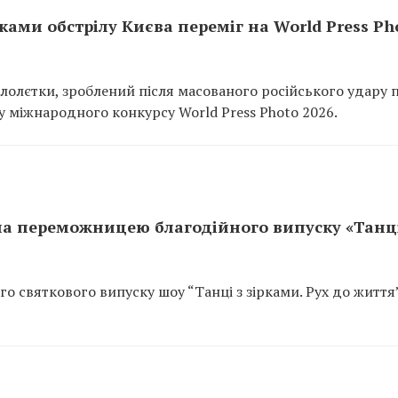
ками обстрілу Києва переміг на World Press Ph
лолєтки, зроблений після масованого російського удару 
ду міжнародного конкурсу World Press Photo 2026.
ала переможницею благодійного випуску «Танці
о святкового випуску шоу “Танці з зірками. Рух до життя”