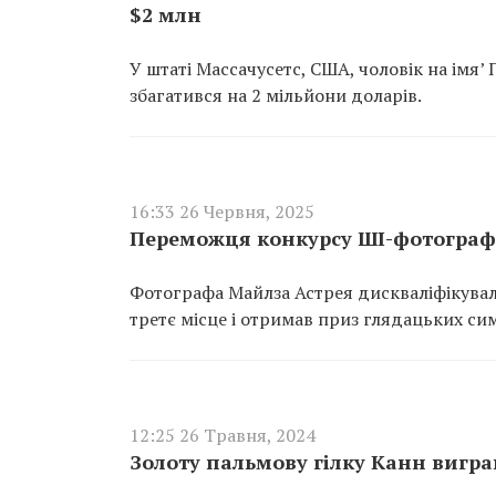
$2 млн
У штаті Массачусетс, США, чоловік на імя’ 
збагатився на 2 мільйони доларів.
16:33 26 Червня, 2025
Переможця конкурсу ШІ-фотографі
Фотографа Майлза Астрея дискваліфікували
третє місце і отримав приз глядацьких сим
12:25 26 Травня, 2024
Золоту пальмову гілку Канн вигр