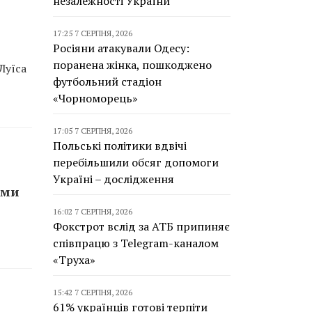
незалежності України
17:25 7 СЕРПНЯ, 2026
Росіяни атакували Одесу:
поранена жінка, пошкоджено
Луїса
футбольний стадіон
«Чорноморець»
17:05 7 СЕРПНЯ, 2026
Польські політики вдвічі
перебільшили обсяг допомоги
Україні – дослідження
ами
16:02 7 СЕРПНЯ, 2026
Фокстрот вслід за АТБ припиняє
співпрацю з Telegram-каналом
«Труха»
15:42 7 СЕРПНЯ, 2026
61% українців готові терпіти