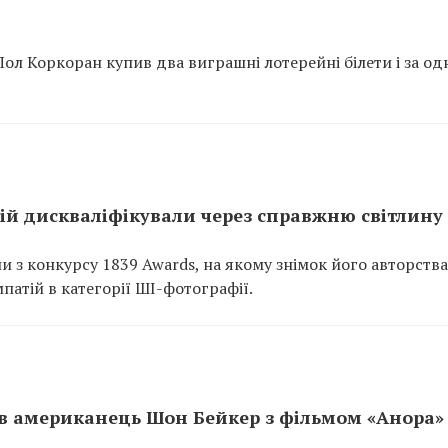
Пол Коркоран купив два виграшні лотерейні білети і за од
й дискваліфікували через справжню світлину
 з конкурсу 1839 Awards, на якому знімок його авторства
патій в категорії ШІ-фотографії.
ав американець Шон Бейкер з фільмом «Анора»