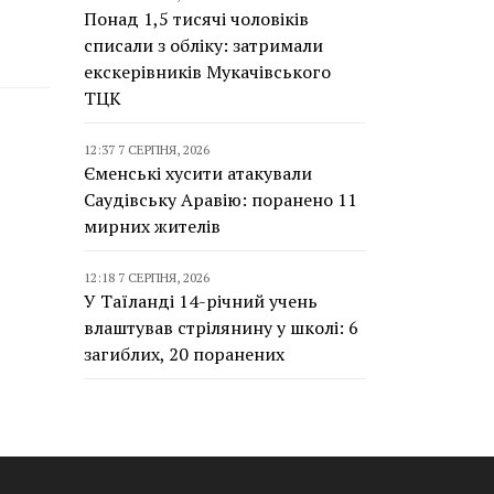
Понад 1,5 тисячі чоловіків
списали з обліку: затримали
екскерівників Мукачівського
ТЦК
12:37 7 СЕРПНЯ, 2026
Єменські хусити атакували
Саудівську Аравію: поранено 11
мирних жителів
12:18 7 СЕРПНЯ, 2026
У Таїланді 14-річний учень
влаштував стрілянину у школі: 6
загиблих, 20 поранених