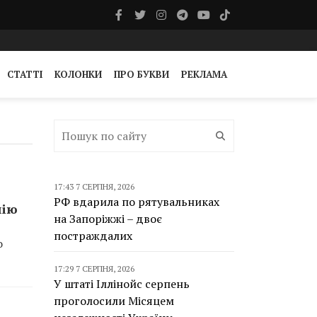
СТАТТІ
КОЛОНКИ
ПРО БУКВИ
РЕКЛАМА
17:43 7 СЕРПНЯ, 2026
РФ вдарила по рятувальниках
мію
на Запоріжжі – двоє
постраждалих
о
17:29 7 СЕРПНЯ, 2026
У штаті Іллінойс серпень
проголосили Місяцем