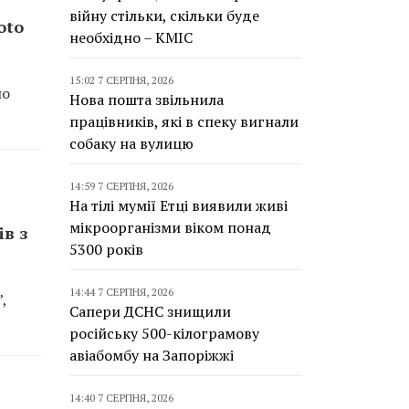
війну стільки, скільки буде
oto
необхідно – КМІС
15:02 7 СЕРПНЯ, 2026
по
Нова пошта звільнила
працівників, які в спеку вигнали
собаку на вулицю
14:59 7 СЕРПНЯ, 2026
На тілі мумії Етці виявили живі
мікроорганізми віком понад
в з
5300 років
14:44 7 СЕРПНЯ, 2026
,
Сапери ДСНС знищили
російську 500-кілограмову
авіабомбу на Запоріжжі
14:40 7 СЕРПНЯ, 2026