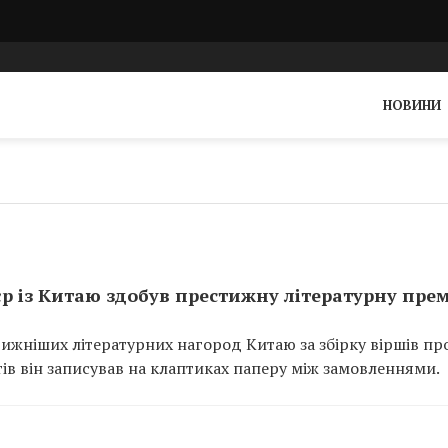
НОВИНИ
єр із Китаю здобув престижну літературну пре
тижніших літературних нагород Китаю за збірку віршів пр
тів він записував на клаптиках паперу між замовленнями.