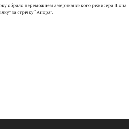
року обрало переможцем американського режисера Шона
лку” за стрічку “Анора”.