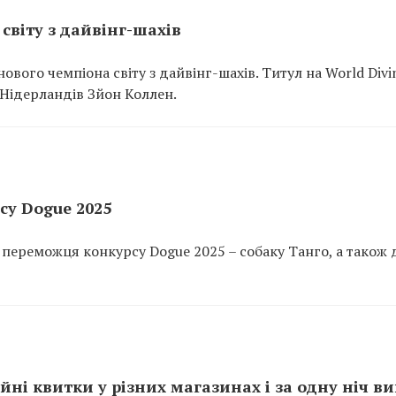
світу з дайвінг-шахів
вого чемпіона світу з дайвінг-шахів. Титул на World Divi
 Нідерландів Зйон Коллен.
су Dogue 2025
ереможця конкурсу Dogue 2025 – собаку Танго, а також 
ні квитки у різних магазинах і за одну ніч в