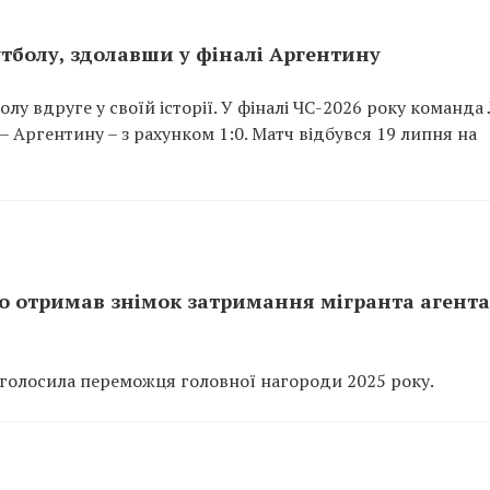
утболу, здолавши у фіналі Аргентину
болу вдруге у своїй історії. У фіналі ЧС-2026 року команда 
– Аргентину – з рахунком 1:0. Матч відбувся 19 липня на
oto отримав знімок затримання мігранта агент
 оголосила переможця головної нагороди 2025 року.