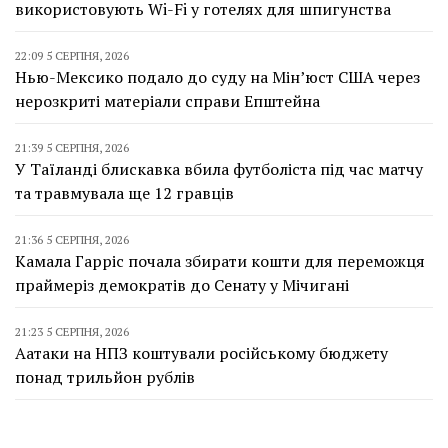
використовують Wi-Fi у готелях для шпигунства
22:09 5 СЕРПНЯ, 2026
Нью-Мексико подало до суду на Мін’юст США через
нерозкриті матеріали справи Епштейна
21:39 5 СЕРПНЯ, 2026
У Таїланді блискавка вбила футболіста під час матчу
та травмувала ще 12 гравців
21:36 5 СЕРПНЯ, 2026
Камала Гарріс почала збирати кошти для переможця
праймеріз демократів до Сенату у Мічигані
21:23 5 СЕРПНЯ, 2026
Аатаки на НПЗ коштували російському бюджету
понад трильйон рублів