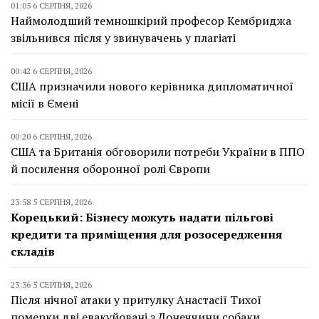
01:05 6 СЕРПНЯ, 2026
Наймолодший темношкірий професор Кембриджа
звільнився після у звинувачень у плагіаті
00:42 6 СЕРПНЯ, 2026
США призначили нового керівника дипломатичної
місії в Ємені
00:20 6 СЕРПНЯ, 2026
США та Британія обговорили потреби України в ППО
й посилення оборонної ролі Європи
23:58 5 СЕРПНЯ, 2026
Корецький: Бізнесу можуть надати пільгові
кредити та приміщення для розосередження
складів
23:36 5 СЕРПНЯ, 2026
Після нічної атаки у притулку Анастасії Тихої
померки дві евакуйовані з Донеччини собаки