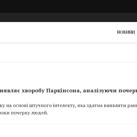
НОВИНИ
виявляє хворобу Паркінсона, аналізуючи почер
у на основі штучного інтелекту, яка здатна виявляти ран
азки почерку людей.