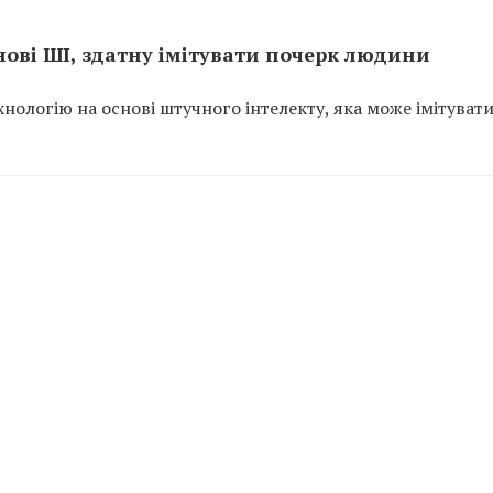
нові ШІ, здатну імітувати почерк людини
хнологію на основі штучного інтелекту, яка може імітуват