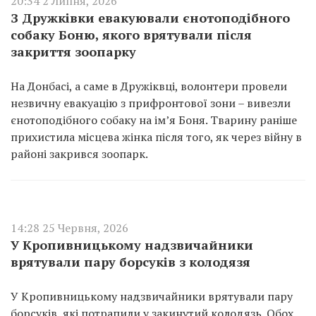
20:34 2 Липня, 2026
З Дружківки евакуювали єнотоподібного
собаку Боню, якого врятували після
закриття зоопарку
На Донбасі, а саме в Дружіквці, волонтери провели
незвичну евакуацію з прифронтової зони – вивезли
єнотоподібного собаку на ім’я Боня. Тварину раніше
прихистила місцева жінка після того, як через війну в
районі закрився зоопарк.
14:28 25 Червня, 2026
У Кропивницькому надзвичайники
врятували пару борсуків з колодязя
У Кропивницькому надзвичайники врятували пару
борсуків, які потрапили у закинутий колодязь. Обох