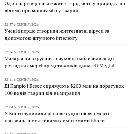
Один партнер на все життя – рідкість у природі: що
відомо про моногамію у тварин
22:37 6 СЕРПНЯ, 2026
Учені вперше створили життєздатні віруси за
допомогою штучного інтелекту
22:36 6 СЕРПНЯ, 2026
Малярія чи отруєння: науковці наблизилися до
розгадки смерті представників династії Медічі
22:11 6 СЕРПНЯ, 2026
Ді Капріо і Безос спрямують $200 млн на порятунок
100 видів тварин від вимирання
22:04 6 СЕРПНЯ, 2026
У Конго зупинили річкове судно після смерті
пасажира з можливими симптомами Еболи