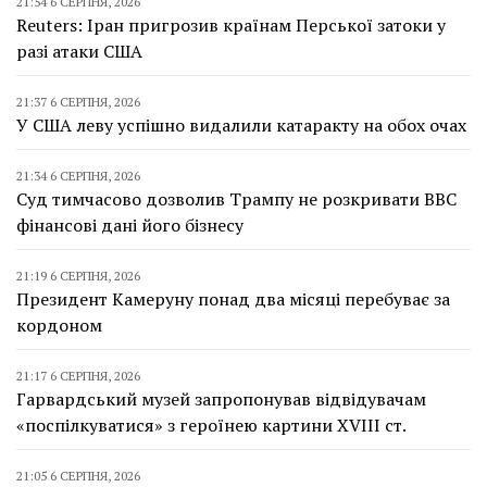
21:54 6 СЕРПНЯ, 2026
Reuters: Іран пригрозив країнам Перської затоки у
разі атаки США
21:37 6 СЕРПНЯ, 2026
У США леву успішно видалили катаракту на обох очах
21:34 6 СЕРПНЯ, 2026
Суд тимчасово дозволив Трампу не розкривати BBC
фінансові дані його бізнесу
21:19 6 СЕРПНЯ, 2026
Президент Камеруну понад два місяці перебуває за
кордоном
21:17 6 СЕРПНЯ, 2026
Гарвардський музей запропонував відвідувачам
«поспілкуватися» з героїнею картини XVIII ст.
21:05 6 СЕРПНЯ, 2026