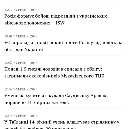
13:27 7 СЕРПНЯ, 2026
Росія формує бойові підрозділи з українських
військовополонених — ISW
13:01 7 СЕРПНЯ, 2026
ЄС впровадив нові санкції проти Росії у відповідь на
обстріли України
12:57 7 СЕРПНЯ, 2026
Понад 1,5 тисячі чоловіків списали з обліку:
затримали екскерівників Мукачівського ТЦК
12:37 7 СЕРПНЯ, 2026
Єменські хусити атакували Саудівську Аравію:
поранено 11 мирних жителів
12:18 7 СЕРПНЯ, 2026
У Таїланді 14-річний учень влаштував стрілянину у
школі: 6 загиблих, 20 поранених