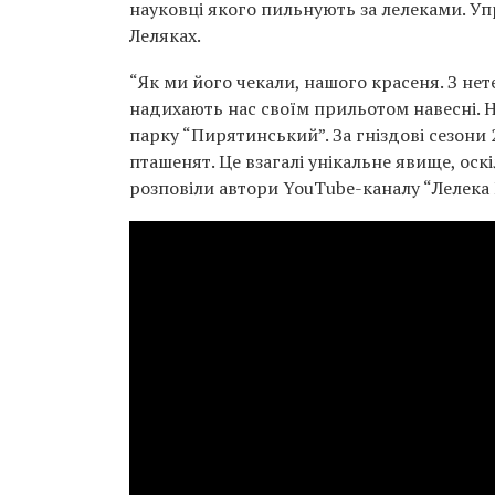
науковці якого пильнують за лелеками. Уп
Леляках.
“Як ми його чекали, нашого красеня. З не
надихають нас своїм прильотом навесні. Н
парку “Пирятинський”. За гніздові сезони 
пташенят. Це взагалі унікальне явище, оск
розповіли автори YouTube-каналу “Лелека