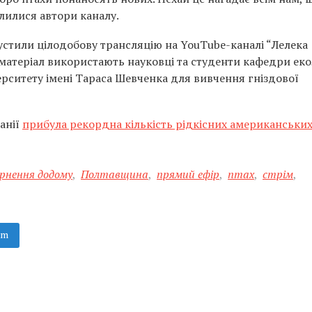
ілилися автори каналу.
апустили цілодобову трансляцію на YouTube-каналі “Лелека
оматеріал використають науковці та студенти кафедри еко
верситету імені Тараса Шевченка для вивчення гніздової
анії
прибула рекордна кількість рідкісних американськи
рнення додому
,
Полтавщина
,
прямий ефір
,
птах
,
стрім
,
am