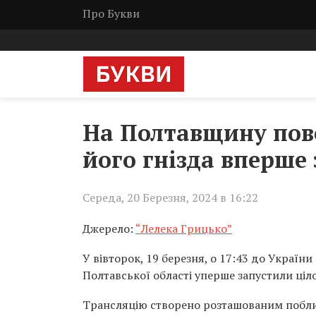
Про Букви
На Полтавщину пове
його гнізда вперше
Середа, 20 Березня, 2024 в 16:22
Джерело:
“Лелека Грицько”
У вівторок, 19 березня, о 17:43 до України
Полтавської області уперше запустили ціл
Трансляцію створено розташованим побл