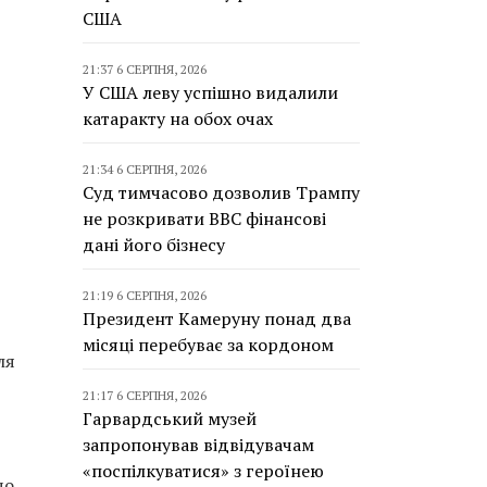
США
21:37 6 СЕРПНЯ, 2026
У США леву успішно видалили
катаракту на обох очах
21:34 6 СЕРПНЯ, 2026
Суд тимчасово дозволив Трампу
не розкривати BBC фінансові
дані його бізнесу
21:19 6 СЕРПНЯ, 2026
Президент Камеруну понад два
місяці перебуває за кордоном
ля
21:17 6 СЕРПНЯ, 2026
Гарвардський музей
запропонував відвідувачам
«поспілкуватися» з героїнею
що