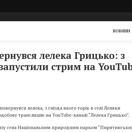
НОВИНИ
рнувся лелека Грицько: з
 запустили стрим на YouTu
 повернувся лелека, з гнізда якого торік в селі Леляки
одобову трансляцію на YouTube-каналі “Лелека Грицько”.
изу села Національним природним парком “Пирятинський