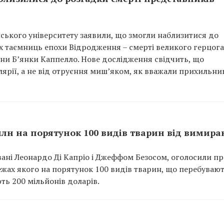
анського університету заявили, що змогли наблизитися до
их таємниць епохи Відродження – смерті великого герцога
ини Б’янки Каппелло. Нове дослідження свідчить, що
ярії, а не від отруєння миш’яком, як вважали прихильни
 млн на порятунок 100 видів тварин від вимир
новані Леонардо Ді Капріо і Джеффом Безосом, оголосили п
 межах якого на порятунок 100 видів тварин, що перебувают
ь 200 мільйонів доларів.