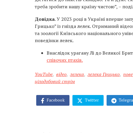
треба зробити нашу країну чистою”, – под
Довідка
. У 2023 році в Україні вперше з
Грицько” із гнізда лелек. Отриманий віде
та зоології Київського національного уні
поведінки лелек.
Внаслідок урагану Лі до Великої Брит
співочих птахів.
YouTube
,
відео
,
лелека
,
лелека Грицько
,
пове
цілодобовий стрім
Facebook
Twitter
Telegr