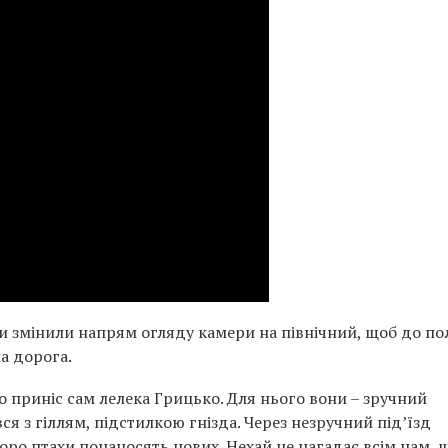
они змінили напрям огляду камери на північний, щоб до по
а дорога.
о приніс сам лелека Грицько. Для нього вони – зручний
ся з гіллям, підстилкою гнізда. Через незручний під’їзд
коро птахи понаносять нових. Нехай це нагадає всім нам, 