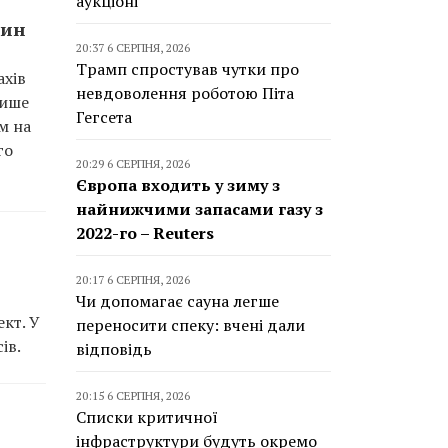
аукціоні
рин
20:37 6 СЕРПНЯ, 2026
Трамп спростував чутки про
ахів
невдоволення роботою Піта
Лише
Гегсета
м на
го
20:29 6 СЕРПНЯ, 2026
Європа входить у зиму з
найнижчими запасами газу з
2022-го – Reuters
20:17 6 СЕРПНЯ, 2026
Чи допомагає сауна легше
кт. У
переносити спеку: вчені дали
ів.
відповідь
20:15 6 СЕРПНЯ, 2026
Списки критичної
інфраструктури будуть окремо