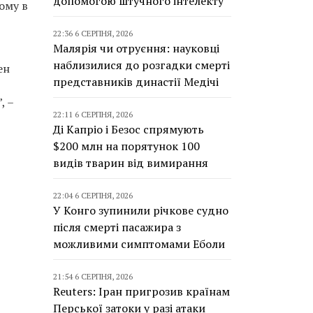
допомогою штучного інтелекту
ому в
22:36 6 СЕРПНЯ, 2026
Малярія чи отруєння: науковці
наблизилися до розгадки смерті
ен
представників династії Медічі
, –
22:11 6 СЕРПНЯ, 2026
Ді Капріо і Безос спрямують
$200 млн на порятунок 100
видів тварин від вимирання
22:04 6 СЕРПНЯ, 2026
У Конго зупинили річкове судно
після смерті пасажира з
можливими симптомами Еболи
21:54 6 СЕРПНЯ, 2026
Reuters: Іран пригрозив країнам
Перської затоки у разі атаки