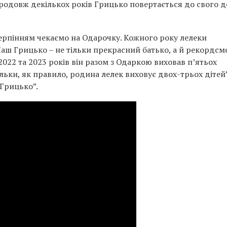
родовж декількох років Грицько повертається до свого д
терпінням чекаємо на Одарочку. Кожного року лелеки
аш Грицько – не тільки прекрасний батько, а й рекордсм
2022 та 2023 років він разом з Одаркою виховав п’ятьох
ільки, як правило, родина лелек виховує двох-трьох дітей”
 Грицько”.