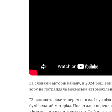
За словами авторів каналу, в 2024 році в
зору не потрапляла міжміська автомобільн
“Заважають пакети перед очима. Їх у гнізд
будівельний матеріал. Поліетилен переплів
дістатися до пакетів складно. Та й дуже с