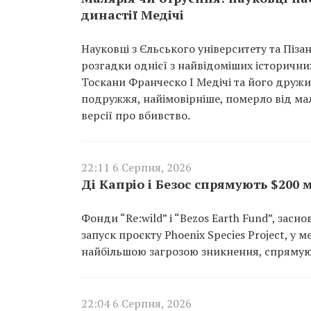
династії Медічі
Науковці з Єльського університету та Піз
розгадки однієї з найвідоміших історичн
Тоскани Франческо I Медічі та його друж
подружжя, найімовірніше, померло від мал
версії про вбивство.
22:11 6 Серпня, 2026
Ді Капріо і Безос спрямують $200
Фонди “Re:wild” і “Bezos Earth Fund”, зас
запуск проєкту Phoenix Species Project, у
найбільшою загрозою зникнення, спрямуют
22:04 6 Серпня, 2026