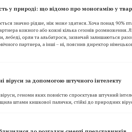
ість у природі: що відомо про моногамію у тва
яється значно рідше, ніж може здатися. Хоча понад 90% пт
партнера кожного або кожні кілька сезонів розмноження. 
, лебеді, орли та альбатроси, зазвичай залишаються разо
вічного партнера, а інші – ні, пояснив директор німецько
і віруси за допомогою штучного інтелекту
іруси, геноми яких повністю спроєктував штучний інтеле
ищила штами кишкової палички, стійкі до природних вірус
близилися до розгадки смерті представників