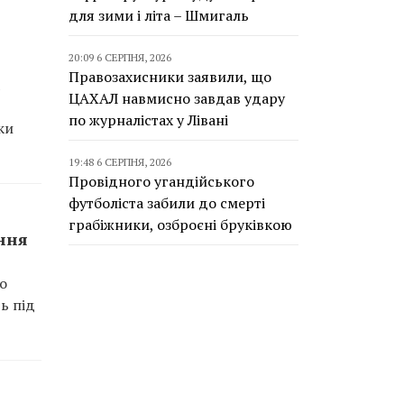
для зими і літа – Шмигаль
20:09 6 СЕРПНЯ, 2026
Правозахисники заявили, що
ЦАХАЛ навмисно завдав удару
по журналістах у Лівані
ки
19:48 6 СЕРПНЯ, 2026
Провідного угандійського
футболіста забили до смерті
грабіжники, озброєні бруківкою
ання
ро
ь під