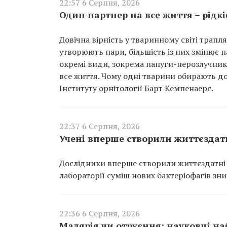
22:57 6 Серпня, 2026
Один партнер на все життя – рідк
Довічна вірність у тваринному світі трапл
утворюють пари, більшість із них змінює 
окремі види, зокрема папуги-нерозлучники
все життя. Чому одні тварини обирають до
Інституту орнітології Барт Кемпенаерс.
22:37 6 Серпня, 2026
Учені вперше створили життєздатн
Дослідники вперше створили життєздатні в
лабораторії суміш нових бактеріофагів зн
22:36 6 Серпня, 2026
Малярія чи отруєння: науковці на