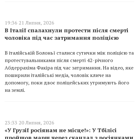
19:36 21 Липня, 2026
В Італії спалахнули протести після смерті
чоловіка під час затримання поліцією
В італійській Болоньї сталися сутички між поліцією та
протестувальниками після смерті 42-річного
Абдеррахіма Факіра під час затримання. На відео, яке
поширили італійські медіа, чоловік кличе на
допомогу, поки двоє поліцейських утримують його
на землі.
23:33 20 Липня, 2026
«У Грузії росіянам не місце!»: У Тбілісі
пройшов марш через скандал з росіянками