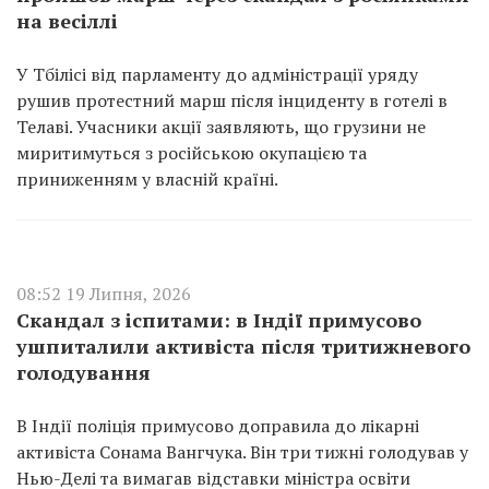
на весіллі
У Тбілісі від парламенту до адміністрації уряду
рушив протестний марш після інциденту в готелі в
Телаві. Учасники акції заявляють, що грузини не
миритимуться з російською окупацією та
приниженням у власній країні.
08:52 19 Липня, 2026
Скандал з іспитами: в Індії примусово
ушпиталили активіста після тритижневого
голодування
В Індії поліція примусово доправила до лікарні
активіста Сонама Вангчука. Він три тижні голодував у
Нью-Делі та вимагав відставки міністра освіти