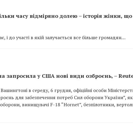
ільки часу відміряно долею – історія жінки, що
, і до участі в якій залучається все більше громадян…
на запросила у США нові види озброєнь, – Reut
 Вашингтоні в середу, 6 грудня, офіційні особи Міністерст
роєнь для забезпечення потреб Сил оборони України”, я
оборони, винищувачі F-18 “Hornet”, безпілотники, вертол