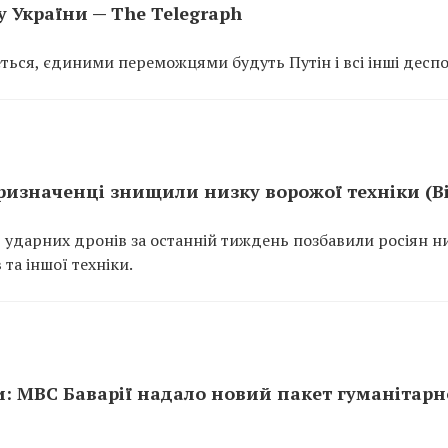
у України — The Telegraph
ься, єдиними переможцями будуть Путін і всі інші деспо
ризначенці знищили низку ворожої техніки (В
 ударних дронів за останній тиждень позбавили росіян н
 та іншої техніки.
и: МВС Баварії надало новий пакет гуманітарн