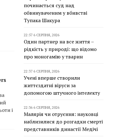
починається суд над
обвинуваченим у вбивстві
Тупака Шакура
22:57 6 СЕРПНЯ, 2026
Один партнер на все життя –
рідкість у природі: що відомо
про моногамію у тварин
22:37 6 СЕРПНЯ, 2026
Учені вперше створили
ers
життєздатні віруси за
допомогою штучного інтелекту
ва
кий
22:36 6 СЕРПНЯ, 2026
ьоти і
Малярія чи отруєння: науковці
наблизилися до розгадки смерті
представників династії Медічі