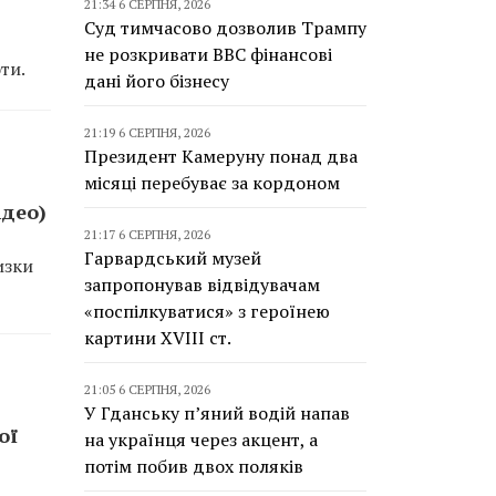
21:34 6 СЕРПНЯ, 2026
Суд тимчасово дозволив Трампу
не розкривати BBC фінансові
ти.
дані його бізнесу
21:19 6 СЕРПНЯ, 2026
Президент Камеруну понад два
місяці перебуває за кордоном
ідео)
21:17 6 СЕРПНЯ, 2026
Гарвардський музей
изки
запропонував відвідувачам
«поспілкуватися» з героїнею
картини XVIII ст.
21:05 6 СЕРПНЯ, 2026
У Гданську п’яний водій напав
ої
на українця через акцент, а
потім побив двох поляків