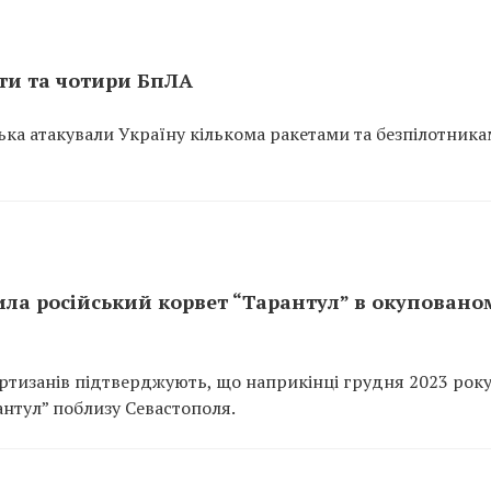
ети та чотири БпЛА
йська атакували Україну кількома ракетами та безпілотника
ила російський корвет “Тарантул” в окуповано
артизанів підтверджують, що наприкінці грудня 2023 рок
нтул” поблизу Севастополя.