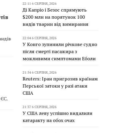
22:11 6 СЕРПНЯ, 2026
Ді Капріо і Безос спрямують
тів
$200 млн на порятунок 100
видів тварин від вимирання
андів
22:04 6 СЕРПНЯ, 2026
У Конго зупинили річкове судно
після смерті пасажира з
можливими симптомами Еболи
21:54 6 СЕРПНЯ, 2026
Reuters: Іран пригрозив країнам
Перської затоки у разі атаки
США
 ЄС.
21:37 6 СЕРПНЯ, 2026
У США леву успішно видалили
катаракту на обох очах