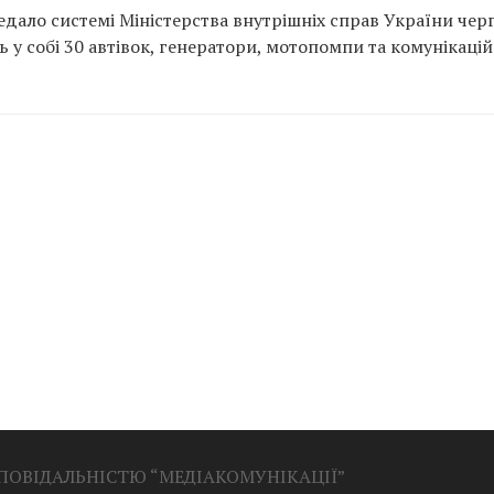
редало системі Міністерства внутрішніх справ України чер
 у собі 30 автівок, генератори, мотопомпи та комунікаці
ДПОВІДАЛЬНІСТЮ “МЕДІАКОМУНІКАЦІЇ”