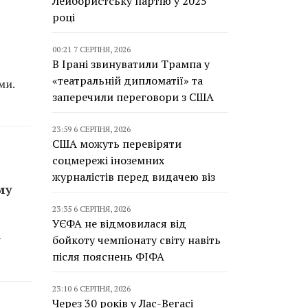
Лейбористську партію у 2025
році
00:21 7 СЕРПНЯ, 2026
В Ірані звинуватили Трампа у
«театральній дипломатії» та
ми.
заперечили переговори з США
23:59 6 СЕРПНЯ, 2026
США можуть перевіряти
соцмережі іноземних
журналістів перед видачею віз
му
23:35 6 СЕРПНЯ, 2026
УЄФА не відмовилася від
у
бойкоту чемпіонату світу навіть
після пояснень ФІФА
23:10 6 СЕРПНЯ, 2026
Через 30 років у Лас-Вегасі