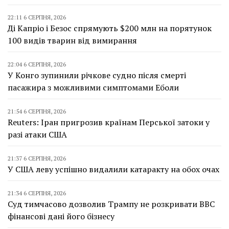
22:11 6 СЕРПНЯ, 2026
Ді Капріо і Безос спрямують $200 млн на порятунок
100 видів тварин від вимирання
22:04 6 СЕРПНЯ, 2026
У Конго зупинили річкове судно після смерті
пасажира з можливими симптомами Еболи
21:54 6 СЕРПНЯ, 2026
Reuters: Іран пригрозив країнам Перської затоки у
разі атаки США
21:37 6 СЕРПНЯ, 2026
У США леву успішно видалили катаракту на обох очах
21:34 6 СЕРПНЯ, 2026
Суд тимчасово дозволив Трампу не розкривати BBC
фінансові дані його бізнесу