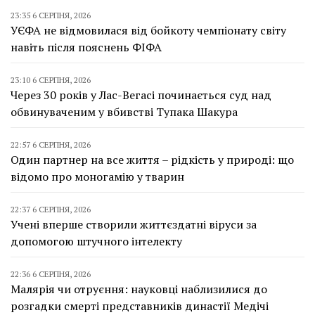
23:35 6 СЕРПНЯ, 2026
УЄФА не відмовилася від бойкоту чемпіонату світу
навіть після пояснень ФІФА
23:10 6 СЕРПНЯ, 2026
Через 30 років у Лас-Вегасі починається суд над
обвинуваченим у вбивстві Тупака Шакура
22:57 6 СЕРПНЯ, 2026
Один партнер на все життя – рідкість у природі: що
відомо про моногамію у тварин
22:37 6 СЕРПНЯ, 2026
Учені вперше створили життєздатні віруси за
допомогою штучного інтелекту
22:36 6 СЕРПНЯ, 2026
Малярія чи отруєння: науковці наблизилися до
розгадки смерті представників династії Медічі