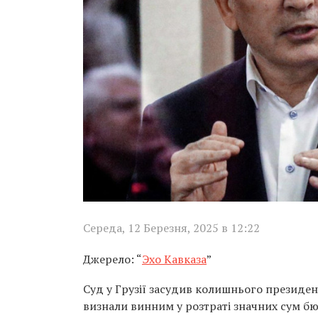
Середа, 12 Березня, 2025 в 12:22
Джерело: “
Эхо Кавказа
”
Суд у Грузії засудив колишнього президент
визнали винним у розтраті значних сум б