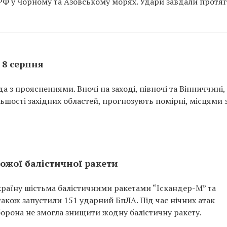
 РФ у Чорному та Азовському морях. Удари завдали протяг
 8 серпня
а з проясненнями. Вночі на заході, півночі та Вінниччині,
ільшості західних областей, прогнозують помірні, місцями 
рожої балістичної ракети
країну шістьма балістичними ракетами “Іскандер-М” та
акож запустили 151 ударний БпЛА. Під час нічних атак
орона не змогла знищити жодну балістичну ракету.