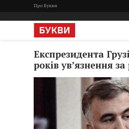
Про Букви
Експрезидента Грузі
років ув’язнення з