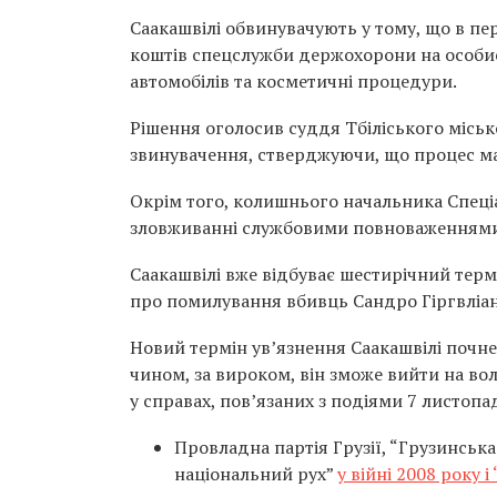
Саакашвілі обвинувачують у тому, що в пер
коштів спецслужби держохорони на особист
автомобілів та косметичні процедури.
Рішення оголосив суддя Тбіліського міськ
звинувачення, стверджуючи, що процес ма
Окрім того, колишнього начальника Спец
зловживанні службовими повноваженнями 
Саакашвілі вже відбуває шестирічний терм
про помилування вбивць Сандро Гіргвліані
Новий термін ув’язнення Саакашвілі почне
чином, за вироком, він зможе вийти на во
у справах, пов’язаних з подіями 7 листоп
Провладна партія Грузії, “Грузинська
національний рух”
у війні 2008 року і