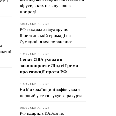
ом 1-
віруси, яких не існувало в
природі
22:12 7 СЕРПНЯ, 2026
РФ завдала авіаудару по
Шосткинській громаді на
Сумщині: двоє поранених
 а
значні
21:40 7 СЕРПНЯ, 2026
Сенат США ухвалив
законопроєкт Ліндсі Грема
про санкції проти РФ
21:22 7 СЕРПНЯ, 2026
На Миколаївщині зафіксували
перший у сезоні укус каракурта
20:20 7 СЕРПНЯ, 2026
РФ вдарила КАБом по