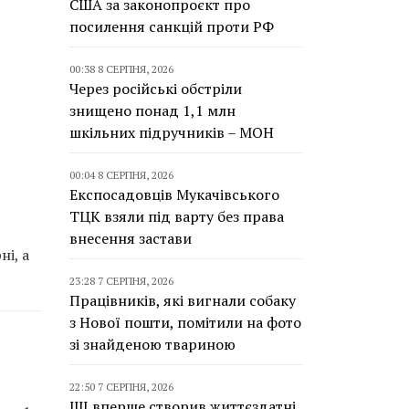
США за законопроєкт про
посилення санкцій проти РФ
00:38 8 СЕРПНЯ, 2026
Через російські обстріли
знищено понад 1,1 млн
шкільних підручників – МОН
00:04 8 СЕРПНЯ, 2026
Експосадовців Мукачівського
ТЦК взяли під варту без права
внесення застави
і, а
23:28 7 СЕРПНЯ, 2026
Працівників, які вигнали собаку
з Нової пошти, помітили на фото
зі знайденою твариною
22:50 7 СЕРПНЯ, 2026
ШІ вперше створив життєздатні