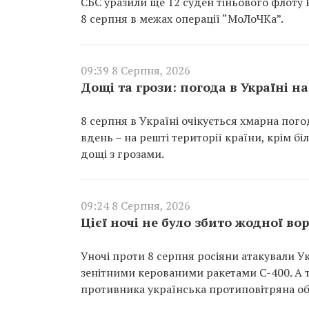
СБС уразили ще 12 суден тіньового флоту
8 серпня в межах операції “МоЛоЧКа”.
09:39 8 Серпня, 2026
Дощі та грози: погода в Україні на
8 серпня в Україні очікується хмарна погод
вдень – на решті території країни, крім б
дощі з грозами.
09:24 8 Серпня, 2026
Цієї ночі не було збито жодної во
Уночі проти 8 серпня росіяни атакували У
зенітними керованими ракетами С-400. А т
противника українська протиповітряна об