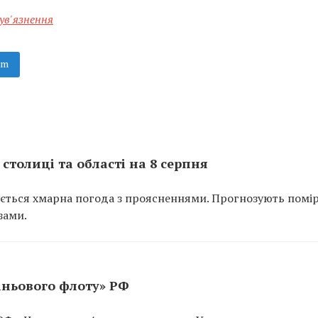
ув'язнення
am
столиці та області на 8 серпня
кується хмарна погода з проясненнями. Прогнозують помірн
зами.
іньового флоту» РФ