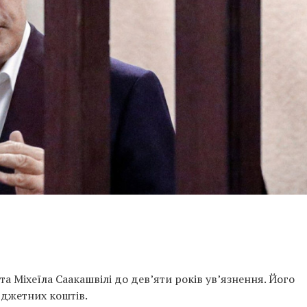
а Міхеїла Саакашвілі до дев’яти років ув’язнення. Його
юджетних коштів.