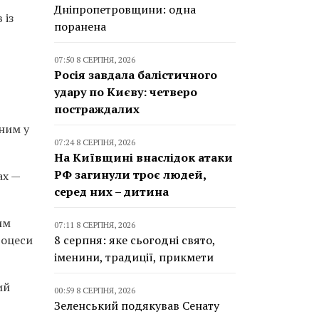
Дніпропетровщини: одна
 із
поранена
07:50 8 СЕРПНЯ, 2026
Росія завдала балістичного
удару по Києву: четверо
постраждалих
ним у
07:24 8 СЕРПНЯ, 2026
На Київщині внаслідок атаки
РФ загинули троє людей,
ах —
серед них – дитина
им
07:11 8 СЕРПНЯ, 2026
8 серпня: яке сьогодні свято,
роцеси
іменини, традиції, прикмети
ий
00:59 8 СЕРПНЯ, 2026
Зеленський подякував Сенату