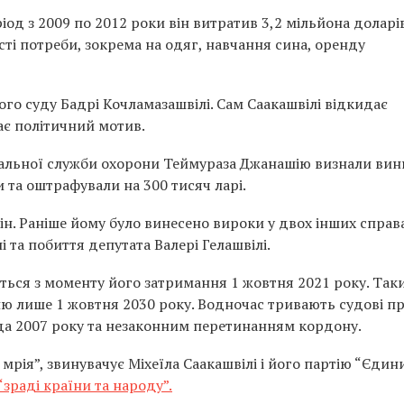
іод з 2009 по 2012 роки він витратив 3,2 мільйона доларів
і потреби, зокрема на одяг, навчання сина, оренду
ого суду Бадрі Кочламазашвілі. Сам Саакашвілі відкидає
є політичний мотив.
іальної служби охорони Теймураза Джанашію визнали вин
та оштрафували на 300 тисяч ларі.
ін. Раніше йому було винесено вироки у двох інших справ
 та побиття депутата Валері Гелашвілі.
ться з моменту його затримання 1 жовтня 2021 року. Так
лю лише 1 жовтня 2030 року. Водночас тривають судові п
ада 2007 року та незаконним перетинанням кордону.
 мрія”, звинувачує Міхеїла Саакашвілі і його партію “Єдин
 “зраді країни та народу”.