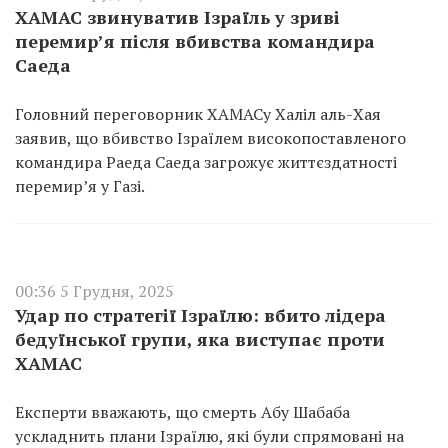
ХАМАС звинуватив Ізраїль у зриві
перемир’я після вбивства командира
Саеда
Головний переговорник ХАМАСу Халіл аль-Хая
заявив, що вбивство Ізраїлем високопоставленого
командира Раеда Саеда загрожує життєздатності
перемир’я у Газі.
00:36 5 Грудня, 2025
Удар по стратегії Ізраїлю: вбито лідера
бедуїнської групи, яка виступає проти
ХАМАС
Експерти вважають, що смерть Абу Шабаба
ускладнить плани Ізраїлю, які були спрямовані на