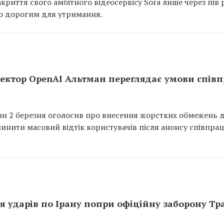
риття свого амбітного відеосервісу Sora лише через пів 
дто дорогим для утримання.
ктор OpenAI Альтман переглядає умови співп
н 2 березня оголосив про внесення жорстких обмежень 
нити масовий відтік користувачів після анонсу співпраці
я ударів по Ірану попри офіційну заборону Т