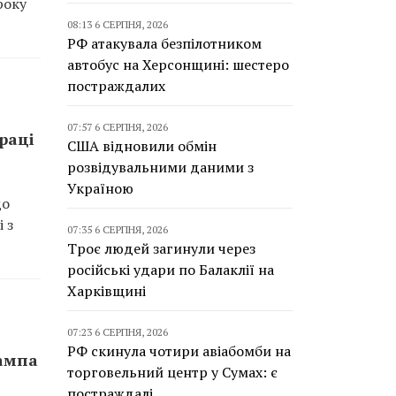
року
08:13 6 СЕРПНЯ, 2026
РФ атакувала безпілотником
автобус на Херсонщині: шестеро
постраждалих
07:57 6 СЕРПНЯ, 2026
раці
США відновили обмін
розвідувальними даними з
Україною
до
 з
07:35 6 СЕРПНЯ, 2026
Троє людей загинули через
російські удари по Балаклії на
Харківщині
07:23 6 СЕРПНЯ, 2026
РФ скинула чотири авіабомби на
рампа
торговельний центр у Сумах: є
постраждалі