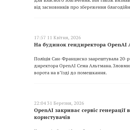
для власного збагачення. Він також визнав,
від засновників про збереження благодійн
17:57 11 Квітня, 2026
На будинок гендиректора OpenAI 
Поліція Сан-Франциско заарештувала 20-р
директора OpenAI Сема Альтмана. Зловмис
ворота на в’їзді до помешкання.
22:04 31 Березня, 2026
OpenAI закриває сервіс генерації в
користувачів