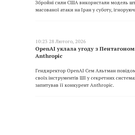
Збройні сили США використали модель штуч
масованої атаки на Іран у суботу, ігнорую
10:23 28 Лютого, 2026
OpenAI уклала угоду з Пентагоном
Anthropic
Гендиректор OpenAI Сем Альтман повідом
своїх інструментів ШІ у секретних система
запитував її конкурент Anthropic.