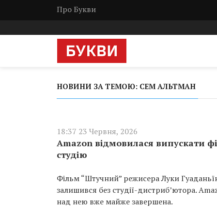
Про Букви
НОВИНИ ЗА ТЕМОЮ: СЕМ АЛЬТМАН
18:37 23 Червня, 2026
Amazon відмовилася випускати фі
студію
Фільм “Штучний” режисера Луки Гуаданьї
залишився без студії-дистриб’ютора. Amaz
над нею вже майже завершена.