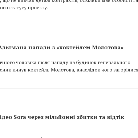
 що не вивчав деталі контрактів, оскільки мав особисті га
ого статусу проекту.
Альтмана напали з «коктейлем Молотова»
ічного чоловіка після нападу на будинок генерального
ник кинув коктейль Молотова, внаслідок чого загорілис
ідео Sora через мільйонні збитки та відтік