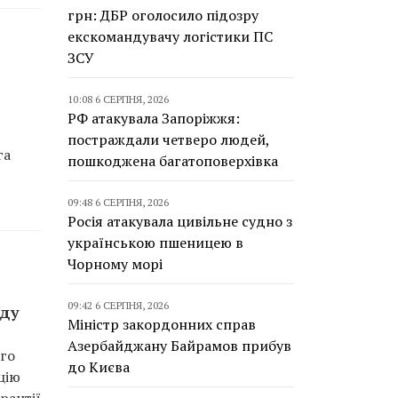
грн: ДБР оголосило підозру
екскомандувачу логістики ПС
ЗСУ
10:08 6 СЕРПНЯ, 2026
РФ атакувала Запоріжжя:
постраждали четверо людей,
га
пошкоджена багатоповерхівка
09:48 6 СЕРПНЯ, 2026
Росія атакувала цивільне судно з
українською пшеницею в
Чорному морі
09:42 6 СЕРПНЯ, 2026
нду
Міністр закордонних справ
Азербайджану Байрамов прибув
ого
до Києва
цію