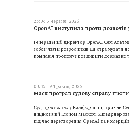
23:04 3 Червня, 2026
OpenAI виступила проти дозволів
Генеральний директор OpenAI Сем Альтман
зобов’язати розробників ШІ отримувати д
компанія пропонує розширити державне т
00:45 19 Травня, 2026
Маск програв судову справу прот
Суд присяжних у Каліфорнії підтримав Се
ініційованій Ілоном Маском. Мільярдер з
під час перетворення OpenAI на комерційн