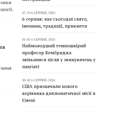
товки
логії.
07:10 6 СЕРПНЯ, 2026
6 серпня: яке сьогодні свято,
іменини, традиції, прикмети
01:05 6 СЕРПНЯ, 2026
Наймолодший темношкірий
ла
професор Кембриджа
звільнився після у звинувачень у
плагіаті
тання
00:42 6 СЕРПНЯ, 2026
США призначили нового
керівника дипломатичної місії в
Ємені