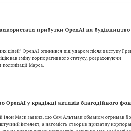
в використати прибутки OpenAI на будівництво
их цілей” OpenAI опинився під ударом після виступу Гре
ніціював зміну корпоративного статусу, розраховуючи
 колонізації Марса.
во OpenAI у крадіжці активів благодійного фо
нії Ілон Маск заявив, що Сем Альтман обманом отримав й
штучний інтелект, а натомість створив приватну корпора