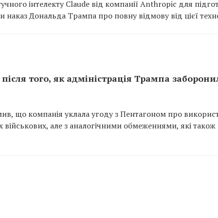
ного інтелекту Claude від компанії Anthropic для підго
чи наказ Дональда Трампа про повну відмову від цієї техно
 після того, як адміністрація Трампа заборони
ив, що компанія уклала угоду з Пентагоном про викорис
х військових, але з аналогічними обмеженнями, які також