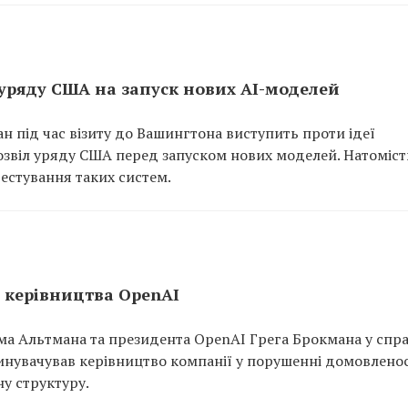
 уряду США на запуск нових AI-моделей
 під час візиту до Вашингтона виступить проти ідеї
озвіл уряду США перед запуском нових моделей. Натоміст
естування таких систем.
и керівництва OpenAI
ма Альтмана та президента OpenAI Грега Брокмана у спра
винувачував керівництво компанії у порушенні домовлено
у структуру.