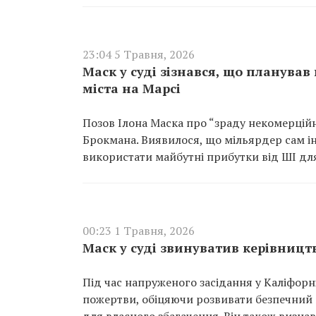
23:04 5 Травня, 2026
Маск у суді зізнався, що планува
міста на Марсі
Позов Ілона Маска про “зраду некомерційн
Брокмана. Виявилося, що мільярдер сам і
використати майбутні прибутки від ШІ для
00:23 1 Травня, 2026
Маск у суді звинуватив керівницт
Під час напруженого засідання у Каліфор
пожертви, обіцяючи розвивати безпечний 