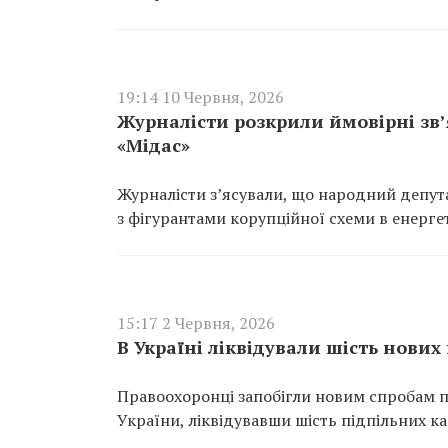
19:14 10 Червня, 2026
Журналісти розкрили ймовірні зв
«Мідас»
Журналісти з’ясували, що народний депута
з фігурантами корупційної схеми в енергет
15:17 2 Червня, 2026
В Україні ліквідували шість нових
Правоохоронці запобігли новим спробам пр
України, ліквідувавши шість підпільних ка