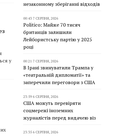
незаконному зберіганні відходів
00:43 7 СЕРПНЯ, 2026
Politico: Майже 70 тисяч
ез
британців залишили
Лейбористську партію у 2025
році
я
ься у
00:21 7 СЕРПНЯ, 2026
В Ірані звинуватили Трампа у
«театральній дипломатії» та
заперечили переговори з США
23:59 6 СЕРПНЯ, 2026
США можуть перевіряти
соцмережі іноземних
журналістів перед видачею віз
них
23:35 6 СЕРПНЯ, 2026