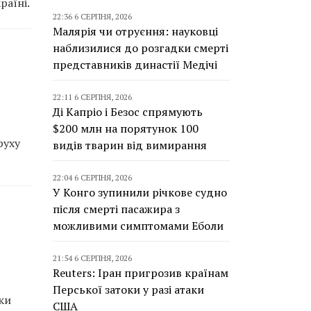
раїні.
22:36 6 СЕРПНЯ, 2026
Малярія чи отруєння: науковці
наблизилися до розгадки смерті
представників династії Медічі
и
22:11 6 СЕРПНЯ, 2026
Ді Капріо і Безос спрямують
$200 млн на порятунок 100
руху
видів тварин від вимирання
22:04 6 СЕРПНЯ, 2026
У Конго зупинили річкове судно
після смерті пасажира з
можливими симптомами Еболи
21:54 6 СЕРПНЯ, 2026
Reuters: Іран пригрозив країнам
Перської затоки у разі атаки
ки
США