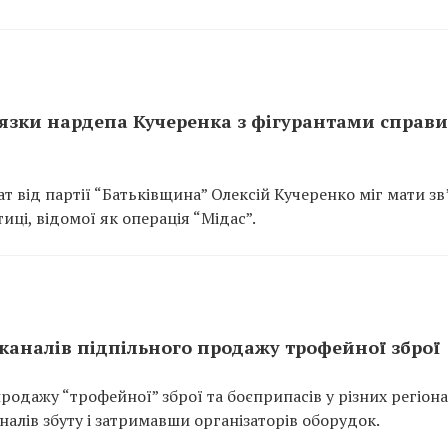
’язки нардепа Кучеренка з фігурантами справи
т від партії “Батьківщина” Олексій Кучеренко міг мати зв
иці, відомої як операція “Мідас”.
 каналів підпільного продажу трофейної зброї
одажу “трофейної” зброї та боєприпасів у різних регіона
налів збуту і затримавши організаторів оборудок.