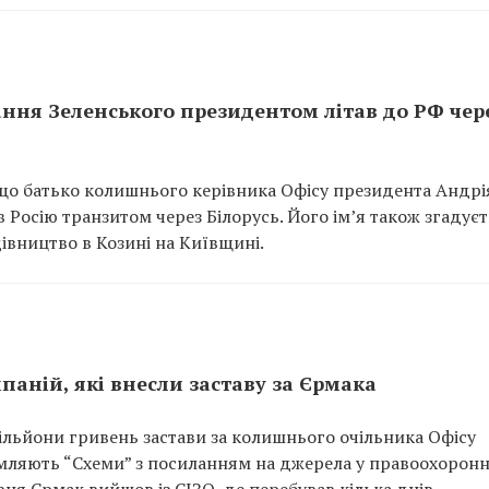
ання Зеленського президентом літав до РФ чер
що батько колишнього керівника Офісу президента Андрі
 Росію транзитом через Білорусь. Його ім’я також згадуєт
дівництво в Козині на Київщині.
аній, які внесли заставу за Єрмака
мільйони гривень застави за колишнього очільника Офісу
омляють “Схеми” з посиланням на джерела у правоохорон