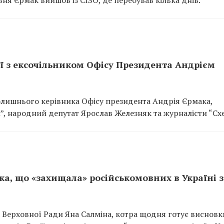
ня Єрмак вийшов із СІЗО, де перебував кілька днів.
ії з ексочільником Офісу Президента Андрієм
олишнього керівника Офісу президента Андрія Єрмака,
, народний депутат Ярослав Железняк та журналісти “Схе
ка, що «захищала» російськомовних в Україні з
 Верховної Ради Яна Салміна, котра щодня готує висновк