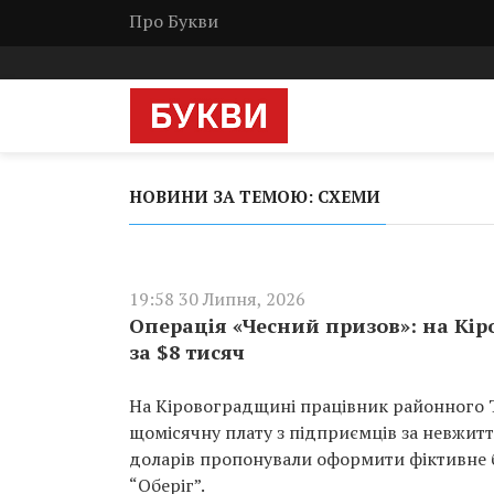
Про Букви
НОВИНИ ЗА ТЕМОЮ: СХЕМИ
19:58 30 Липня, 2026
Операція «Чесний призов»: на К
за $8 тисяч
На Кіровоградщині працівник районного Т
щомісячну плату з підприємців за невжиття 
доларів пропонували оформити фіктивне 
“Оберіг”.