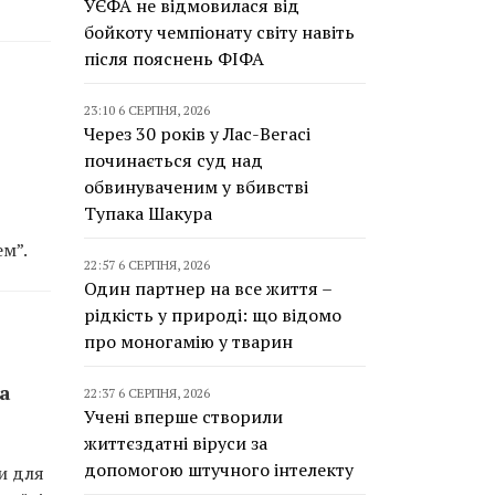
УЄФА не відмовилася від
бойкоту чемпіонату світу навіть
після пояснень ФІФА
23:10 6 СЕРПНЯ, 2026
Через 30 років у Лас-Вегасі
починається суд над
обвинуваченим у вбивстві
Тупака Шакура
м”.
22:57 6 СЕРПНЯ, 2026
Один партнер на все життя –
рідкість у природі: що відомо
про моногамію у тварин
а
22:37 6 СЕРПНЯ, 2026
Учені вперше створили
життєздатні віруси за
допомогою штучного інтелекту
и для