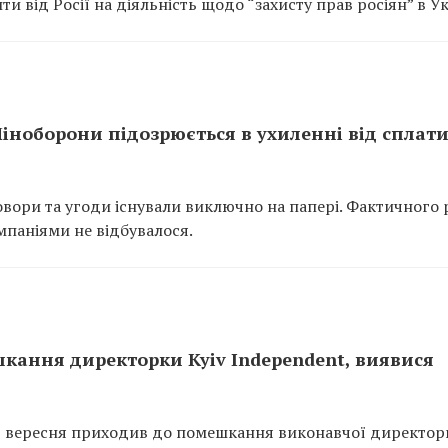
и від Росії на діяльність щодо “захисту прав росіян” в Ук
іноборони підозрюється в ухиленні від сплат
говори та угоди існували виключно на папері. Фактичного 
мпаніями не відбувалося.
кання директорки Kyiv Independent, виявися
29 вересня приходив до помешкання виконавчої директор