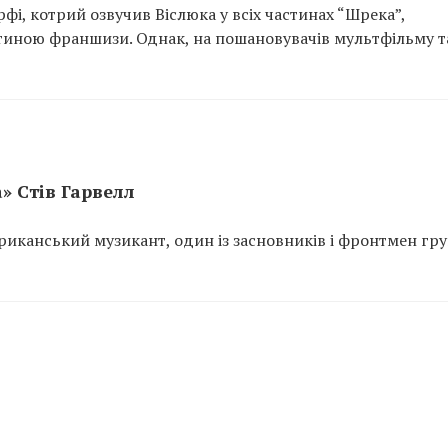
і, котрий озвучив Віслюка у всіх частинах “Шрека”,
тиною франшизи. Однак, на пошановувачів мультфільму 
» Стів Гарвелл
мериканський музикант, один із засновників і фронтмен гр