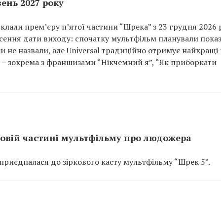
ень 2027 року
ідклали прем’єру п’ятої частини “Шрека” з 23 грудня 2026 
есення дати виходу: спочатку мультфільм планували показ
и не назвали, але Universal традиційно отримує найкращі 
у – зокрема з франшизами “Нікчемний я”, “Як приборкати
новій частині мультфільму про людожера
приєдналася до зіркового касту мультфільму “Шрек 5”.