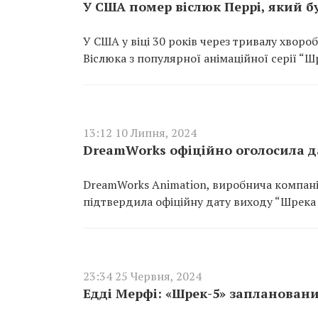
У США помер віслюк Перрі, який б
У США у віці 30 років через тривалу хвор
Віслюка з популярної анімаційної серії “Ш
13:12 10 Липня, 2024
DreamWorks офіційно оголосила д
DreamWorks Animation, виробнича компані
підтвердила офіційну дату виходу “Шрека 5
23:34 25 Червня, 2024
Едді Мерфі: «Шрек-5» запланований