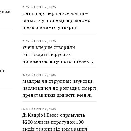
22:57 6 СЕРПНЯ, 2026
також
Один партнер на все життя –
рідкість у природі: що відомо
про моногамію у тварин
22:37 6 СЕРПНЯ, 2026
Учені вперше створили
життєздатні віруси за
допомогою штучного інтелекту
упи
22:36 6 СЕРПНЯ, 2026
Малярія чи отруєння: науковці
наблизилися до розгадки смерті
представників династії Медічі
22:11 6 СЕРПНЯ, 2026
Ді Капріо і Безос спрямують
$200 млн на порятунок 100
видів тварин від вимирання