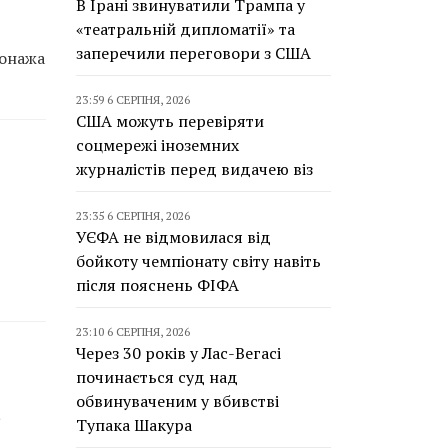
В Ірані звинуватили Трампа у
«театральній дипломатії» та
заперечили переговори з США
сонажа
23:59 6 СЕРПНЯ, 2026
США можуть перевіряти
соцмережі іноземних
журналістів перед видачею віз
23:35 6 СЕРПНЯ, 2026
УЄФА не відмовилася від
бойкоту чемпіонату світу навіть
після пояснень ФІФА
23:10 6 СЕРПНЯ, 2026
Через 30 років у Лас-Вегасі
починається суд над
обвинуваченим у вбивстві
а
Тупака Шакура