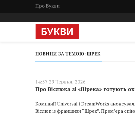
Про Букви
НОВИНИ ЗА ТЕМОЮ: ШРЕК
14:57 29 Червня, 2026
Про Віслюка зі «Шрека» готують о
Компанії Universal і DreamWorks анонсува
Віслюк із франшизи “Шрек”. Прем’єра спін