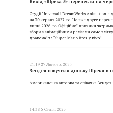
Вихід «Шрека 5» перенесли на черв
Студії Universal і DreamWorks Animation в
на 30 червня 2027-го. Це вже друге перен
липні 2026-го. Офіційної причини затримк
збори з анімаційними релізами саме влітк
дракона” та “Super Mario Bros. у кіно”.
21:19 27 Лютого, 2025
Зендея озвучила доньку Шрека в 
Американська акторка та співачка Зендея 
14:38 5 Січня, 2025