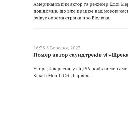
Американський актор та режисер Едді Мерф
повідомив, що вже працює над новою час
очікує окрема стрічка про Віслюка.
16:33 5 Вересня, 2023
Помер автор саундтреків зі «Шрека
Учора, 4 вересня, у віці 56 років помер а
Smash Mouth Стів Гарвелл.