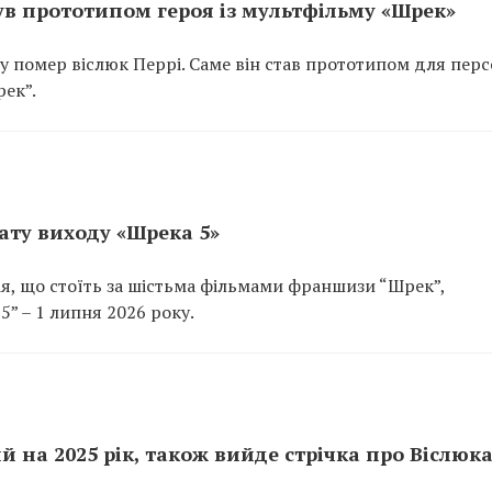
ув прототипом героя із мультфільму «Шрек»
обу помер віслюк Перрі. Саме він став прототипом для пер
рек”.
ату виходу «Шрека 5»
я, що стоїть за шістьма фільмами франшизи “Шрек”,
” – 1 липня 2026 року.
 на 2025 рік, також вийде стрічка про Віслюк