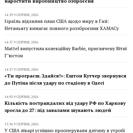
наростити виробництво озброєєня
14:59 9 СЕРПНЯ, 2026
Ізраїль відхилив план США щодо миру в Газі:
Нетаньягу вимагає повного роззброєння ХАМАСу
14:57 9 СЕРПНЯ, 2026
Mattel випустила колекційну Barbie, присвячену Вітні
Г’юстон
14:37 9 СЕРПНЯ, 2026
«Ти програєш. Здайся!»: Ештон Кутчер звернувся
до Путіна після удару по стадіону в Одесі
14:03 9 СЕРПНЯ, 2026
Кількість постраждалих від удару РФ по Харкову
зросла до 27: під завалами шукають людей
13:36 9 СЕРПНЯ, 2026
У США лікарі успішно прооперували дитину в утробі