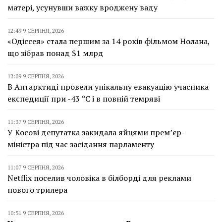
матері, усунувши важку вроджену ваду
12:49 9 СЕРПНЯ, 2026
«Одіссея» стала першим за 14 років фільмом Нолана,
що зібрав понад $1 млрд
12:09 9 СЕРПНЯ, 2026
В Антарктиді провели унікальну евакуацію учасника
експедиції при -43 °C і в повній темряві
11:37 9 СЕРПНЯ, 2026
У Косові депутатка закидала яйцями прем’єр-
міністра під час засідання парламенту
11:07 9 СЕРПНЯ, 2026
Netflix поселив чоловіка в білборді для реклами
нового трилера
10:51 9 СЕРПНЯ, 2026