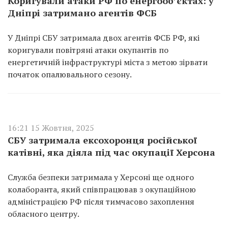
Коригували атаки РФ по енергооб’єктах: у
Дніпрі затримано агентів ФСБ
У Дніпрі СБУ затримала двох агентів ФСБ РФ, які
коригували повітряні атаки окупантів по
енергетичній інфраструктурі міста з метою зірвати
початок опалювального сезону.
16:21 15 Жовтня, 2025
СБУ затримала ексохоронця російської
катівні, яка діяла під час окупації Херсона
Служба безпеки затримала у Херсоні ще одного
колаборанта, який співпрацював з окупаційною
адміністрацією РФ після тимчасово захоплення
обласного центру.