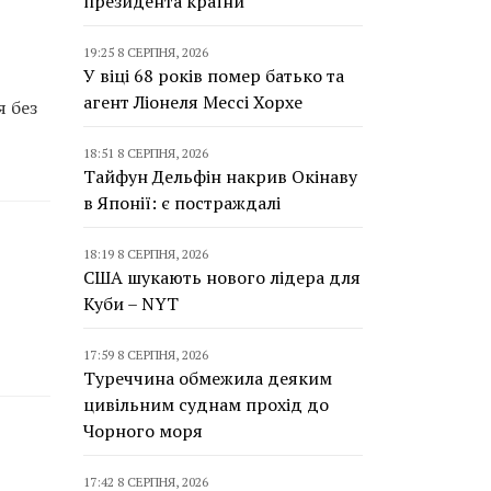
президента країни
19:25 8 СЕРПНЯ, 2026
У віці 68 років помер батько та
агент Ліонеля Мессі Хорхе
я без
18:51 8 СЕРПНЯ, 2026
Тайфун Дельфін накрив Окінаву
в Японії: є постраждалі
18:19 8 СЕРПНЯ, 2026
США шукають нового лідера для
Куби – NYT
17:59 8 СЕРПНЯ, 2026
Туреччина обмежила деяким
цивільним суднам прохід до
Чорного моря
17:42 8 СЕРПНЯ, 2026