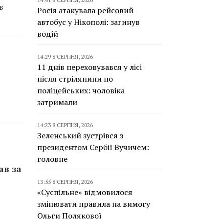
в
Росія атакувала рейсовий
автобус у Нікополі: загинув
водій
14:29 8 СЕРПНЯ, 2026
11 днів переховувався у лісі
після стрілянини по
поліцейських: чоловіка
затримали
14:23 8 СЕРПНЯ, 2026
Зеленський зустрівся з
президентом Сербії Вучичем:
головне
ав за
13:55 8 СЕРПНЯ, 2026
«Суспільне» відмовилося
змінювати правила на вимогу
Ольги Полякової