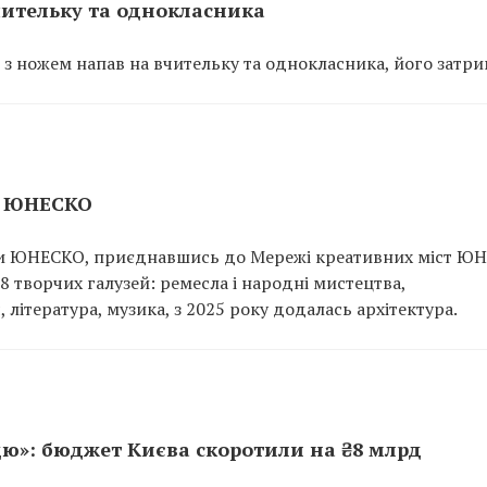
чительку та однокласника
нь з ножем напав на вчительку та однокласника, його затр
и ЮНЕСКО
ики ЮНЕСКО, приєднавшись до Мережі креативних міст Ю
8 творчих галузей: ремесла і народні мистецтва,
 література, музика, з 2025 року додалась архітектура.
ю»: бюджет Києва скоротили на ₴8 млрд