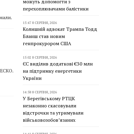
можуть допомогти з
перехоплювачами балістики
имали.
15:47 8 СЕРПНЯ, 2026
Колишній адвокат Трампа Тодд
Бланш став новим
генпрокурором США
15:02 8 СЕРПНЯ, 2026
ЄС виділив додаткові €30 млн
НЕСКО.
на підтримку енергетики
України
14:58 8 СЕРПНЯ, 2026
У Берегівському РТЦК
незаконно скасовували
відстрочки та утримували
військовозобов’язаних
14:41 8 СЕРПНЯ, 2026