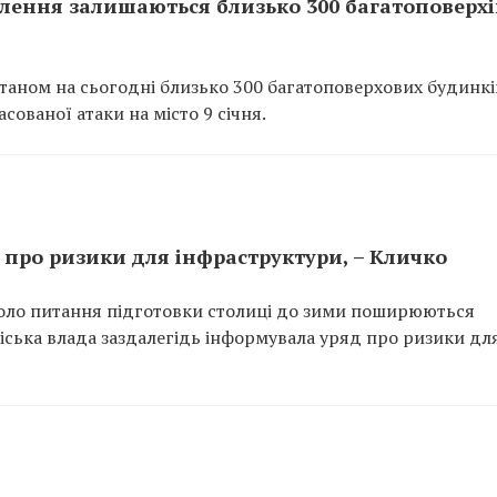
палення залишаються близько 300 багатоповерхі
таном на сьогодні близько 300 багатоповерхових будинкі
сованої атаки на місто 9 січня.
 про ризики для інфраструктури, – Кличко
коло питання підготовки столиці до зими поширюються
міська влада заздалегідь інформувала уряд про ризики дл