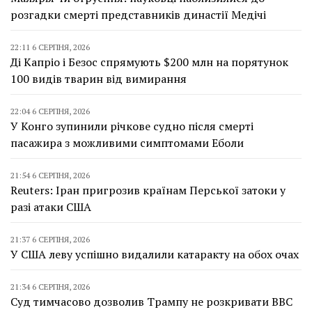
розгадки смерті представників династії Медічі
22:11 6 СЕРПНЯ, 2026
Ді Капріо і Безос спрямують $200 млн на порятунок
100 видів тварин від вимирання
22:04 6 СЕРПНЯ, 2026
У Конго зупинили річкове судно після смерті
пасажира з можливими симптомами Еболи
21:54 6 СЕРПНЯ, 2026
Reuters: Іран пригрозив країнам Перської затоки у
разі атаки США
21:37 6 СЕРПНЯ, 2026
У США леву успішно видалили катаракту на обох очах
21:34 6 СЕРПНЯ, 2026
Суд тимчасово дозволив Трампу не розкривати BBC