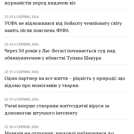
журналістів перед видачею віз
23:35 6 СЕРПНЯ, 2026
УЄФА не відмовилася від бойкоту чемпіонату світу
навіть після пояснень ФІФА
23:10 6 СЕРПНЯ, 2026
Через 30 років у Лас-Вегасі починається суд над
обвинуваченим у вбивстві Тупака Шакура
22:57 6 СЕРПНЯ, 2026
Один партнер на все життя – рідкість у природі: що
відомо про моногамію у тварин
22:37 6 СЕРПНЯ, 2026
Учені вперше створили життєздатні віруси за
допомогою штучного інтелекту
22:36 6 СЕРПНЯ, 2026
Малярія чи отруєння: науковці наблизилися до