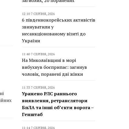
загиблих, 20 поранених
12:10 7 СЕРПНЯ, 2026
6 південнокорейських активістів
звинуватили у
несанкціонованому візиті до
України
11:40 7 СЕРПНЯ, 2026
На Миколаївщині в морі
вибухнув боєприпас: загинув
чоловік, поранені дві жінки
11:33 7 СЕРПНЯ, 2026
ні
Уражено РЛС раннього
ійних
виявлення, ретранслятори
БпЛА та інші об’єкти ворога –
Генштаб
11:14 7 СЕРПНЯ, 2026