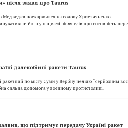
» після заяви про Taurus
о Медведєв поскаржився на голову Християнсько-
нувативши його у нацизмі після слів про готовність пер
аїні далекобійні ракети Taurus
й ракетний по місту Суми у Вербну неділю “серйозним во
ібна сильна допомога у воєнному протистоянні.
аявив, що підтримує передачу Україні ракет