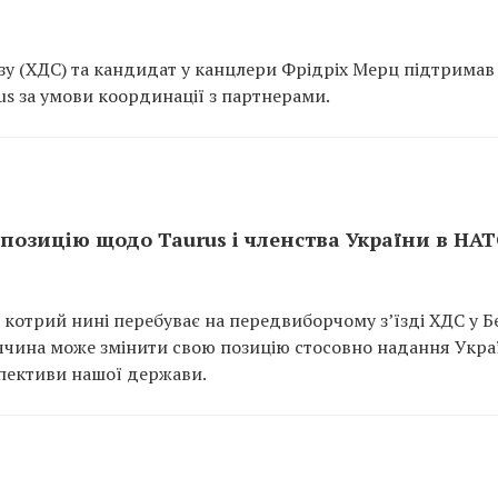
у (ХДС) та кандидат у канцлери Фрідріх Мерц підтримав
us за умови координації з партнерами.
позицію щодо Taurus і членства України в НА
котрий нині перебуває на передвиборчому зʼїзді ХДС у Бе
еччина може змінити свою позицію стосовно надання Укра
спективи нашої держави.