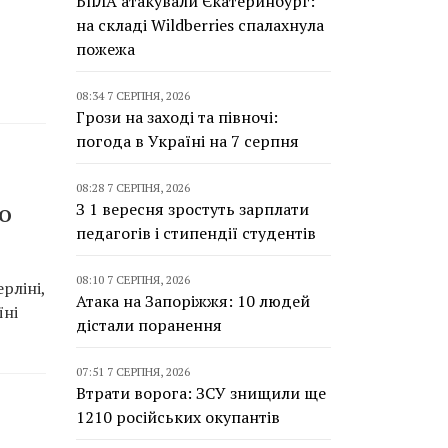
БпЛА атакували Єкатеринбург:
на складі Wildberries спалахнула
пожежа
08:34 7 СЕРПНЯ, 2026
Грози на заході та півночі:
погода в Україні на 7 серпня
08:28 7 СЕРПНЯ, 2026
З 1 вересня зростуть зарплати
ТО
педагогів і стипендії студентів
08:10 7 СЕРПНЯ, 2026
рліні,
Атака на Запоріжжя: 10 людей
їні
дістали поранення
07:51 7 СЕРПНЯ, 2026
Втрати ворога: ЗСУ знищили ще
1210 російських окупантів