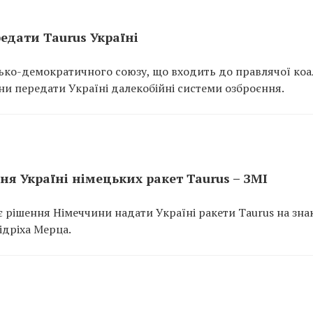
едати Taurus Україні
ько-демократичного союзу, що входить до правлячої коал
ни передати Україні далекобійні системи озброєння.
я Україні німецьких ракет Taurus – ЗМІ
 рішення Німеччини надати Україні ракети Taurus на зна
дріха Мерца.