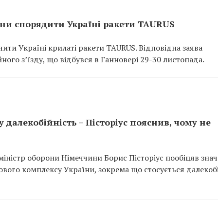
ини спорядити Україні ракети TAURUS
чити Україні крилаті ракети TAURUS. Відповідна заява
ного з’їзду, що відбувся в Ганновері 29-30 листопада.
 далекобійність – Пісторіус пояснив, чому не
 міністр оборони Німеччини Борис Пісторіус пообіцяв знач
ового комплексу України, зокрема що стосується далекоб