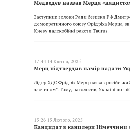
Медведєв назвав Мерца «нацистом
Заступник голови Ради безпеки РФ Дмитр
демократичного союзу Фрідріха Мерца, зви
Києву далекобійні ракети Taurus.
17:44 14 Квітня, 2025
Мерц підтвердив намір надати Укр
Лідер ХДС Фрідріх Мерц назвав російськи
злочином”. Тому, наголосив, Україні потр
15:26 15 Лютого, 2025
Кандидат в канцлери Німеччини з