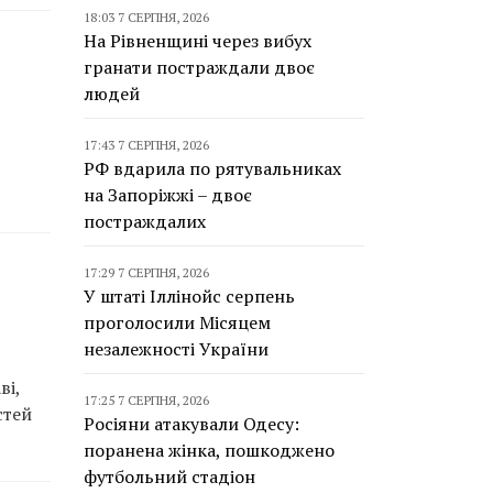
18:03 7 СЕРПНЯ, 2026
На Рівненщині через вибух
гранати постраждали двоє
людей
17:43 7 СЕРПНЯ, 2026
РФ вдарила по рятувальниках
на Запоріжжі – двоє
постраждалих
17:29 7 СЕРПНЯ, 2026
У штаті Іллінойс серпень
проголосили Місяцем
незалежності України
ві,
17:25 7 СЕРПНЯ, 2026
стей
Росіяни атакували Одесу:
поранена жінка, пошкоджено
футбольний стадіон