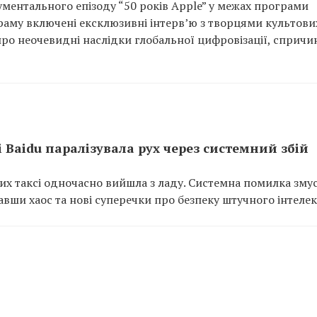
кументального епізоду “50 років Apple” у межах програми
граму включені ексклюзивні інтерв’ю з творцями культови
про неочевидні наслідки глобальної цифровізації, спричи
 Baidu паралізувала рух через системний збій
них таксі одночасно вийшла з ладу. Системна помилка зму
вши хаос та нові суперечки про безпеку штучного інтелек