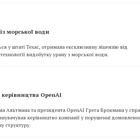
із морської води
ться у штаті Техас, отримала ексклюзивну ліцензію від
технології видобутку урану з морської води.
и керівництва OpenAI
ма Альтмана та президента OpenAI Грега Брокмана у спра
винувачував керівництво компанії у порушенні домовлено
у структуру.