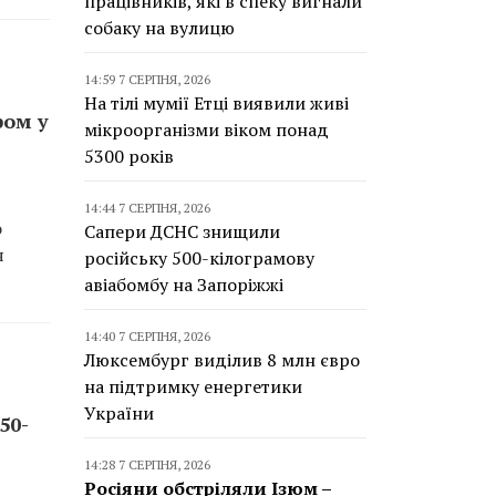
працівників, які в спеку вигнали
собаку на вулицю
14:59 7 СЕРПНЯ, 2026
На тілі мумії Етці виявили живі
ром у
мікроорганізми віком понад
5300 років
14:44 7 СЕРПНЯ, 2026
о
Сапери ДСНС знищили
я
російську 500-кілограмову
авіабомбу на Запоріжжі
14:40 7 СЕРПНЯ, 2026
Люксембург виділив 8 млн євро
на підтримку енергетики
України
50-
14:28 7 СЕРПНЯ, 2026
Росіяни обстріляли Ізюм –