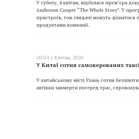
У суботу, 4 квітня, відбулася прем’єра до
Anderson Cooper “The Whole Story”. У про
пристроїв, тож глядачі можуть дізнатися 
продуктами компанії.
20:34 1 Квітня, 2026
У Китаї сотня самокерованих таксі
У китайському місті Ухань сотня безпілот
автівки завмерти посеред трас, спровокува