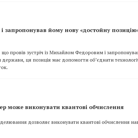
 і запропонував йому нову «достойну позицію»
що провів зустріч із Михайлом Федоровим і запропонува
ви держави, ця позиція має допомогти об’єднати технолог
ток.
ер може виконувати квантові обчислення
делювання дозволяє виконувати квантові обчислення нав