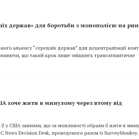
ніх держав» для боротьби з монополією на рин
ьного альянсу “середніх держав” для децентралізації кон
певняючи, що такий крок лише зміцнить трансатлантичне
А хоче жити в минулому через втому від
Z у США заявили, що за можливості обрали б жити в мин
C News Decision Desk, проведеного разом із SurveyMonkey.