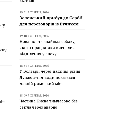
активів
19:31 7 СЕРПНЯ, 2026
Зеленський прибув до Сербії
для переговорів із Вучичем
 у
19:18 7 СЕРПНЯ, 2026
Нова пошта знайшла собаку,
в
якого працівники вигнали з
ічну
відділення у спеку
18:54 7 СЕРПНЯ, 2026
У Болгарії через падіння рівня
Дунаю з-під води показався
давній римський міст
18:09 7 СЕРПНЯ, 2026
Частина Києва тимчасово без
іть
світла через аварію