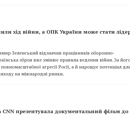
нили хід війни, а ОПК України може стати ліде
имир Зеленський відзначив працівників оборонно-
аїнська зброя вже змінює правила ведення війни. За йог
повномасштабної агресії Росії, а й нарощує потенціал дл
виходу на міжнародні ринки.
а CNN презентувала документальний фільм до 