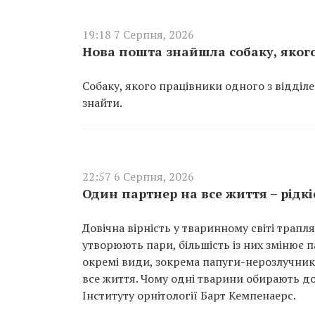
19:18 7 Серпня, 2026
Нова пошта знайшла собаку, якого
Собаку, якого працівники одного з відділ
знайти.
22:57 6 Серпня, 2026
Один партнер на все життя – рідк
Довічна вірність у тваринному світі трапл
утворюють пари, більшість із них змінює 
окремі види, зокрема папуги-нерозлучники
все життя. Чому одні тварини обирають до
Інституту орнітології Барт Кемпенаерс.