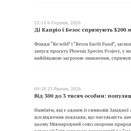
22:11 6 Серпня, 2026
Ді Капріо і Безос спрямують $200
Фонди “Re:wild” і “Bezos Earth Fund”, зас
запуск проєкту Phoenix Species Project, у
найбільшою загрозою зникнення, спрямуют
09:28 27 Липня, 2026
Від 300 до 3 тисяч особин: попул
Намбати, які є одним із символів Західної
дослідження показали, що чисельність цих
цьому Міжнародний союз охорони природи