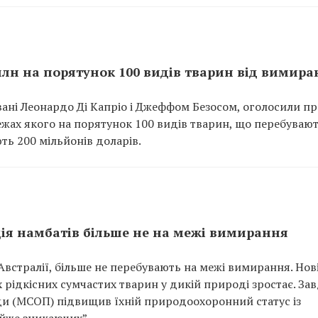
 млн на порятунок 100 видів тварин від вимир
новані Леонардо Ді Капріо і Джеффом Безосом, оголосили п
 межах якого на порятунок 100 видів тварин, що перебувают
ь 200 мільйонів доларів.
яція намбатів більше не на межі вимирання
 Австралії, більше не перебувають на межі вимирання. Нов
 рідкісних сумчастих тварин у дикій природі зростає. За
 (МСОП) підвищив їхній природоохоронний статус із