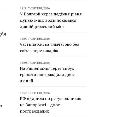
18:54 7 СЕРПНЯ, 2026
У Болгарії через падіння рівня
Дунаю з-під води показався
давній римський міст
р’я
18:09 7 СЕРПНЯ, 2026
Частина Києва тимчасово без
світла через аварію
18:03 7 СЕРПНЯ, 2026
На Рівненщині через вибух
гранати постраждали двоє
людей
17:43 7 СЕРПНЯ, 2026
РФ вдарила по рятувальниках
на Запоріжжі – двоє
з
постраждалих