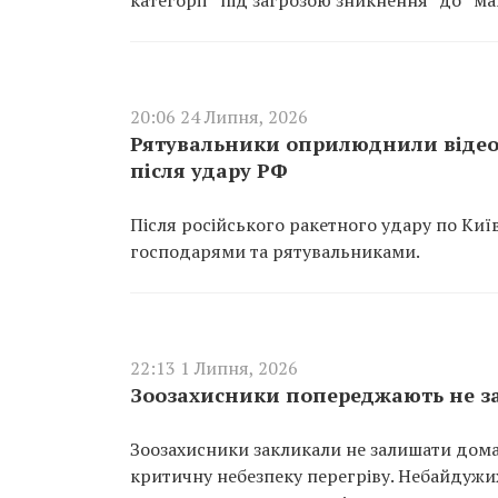
категорії “під загрозою зникнення” до “м
20:06 24 Липня, 2026
Рятувальники оприлюднили відео,
після удару РФ
Після російського ракетного удару по Ки
господарями та рятувальниками.
22:13 1 Липня, 2026
Зоозахисники попереджають не за
Зоозахисники закликали не залишати домаш
критичну небезпеку перегріву. Небайдужи