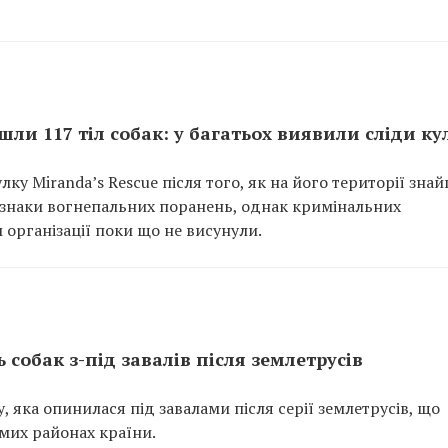
ли 117 тіл собак: у багатьох виявили сліди ку
лку Miranda’s Rescue після того, як на його території зна
 ознаки вогнепальних поранень, однак кримінальних
організації поки що не висунули.
 собак з-під завалів після землетрусів
, яка опинилася під завалами після серії землетрусів, що
мих районах країни.