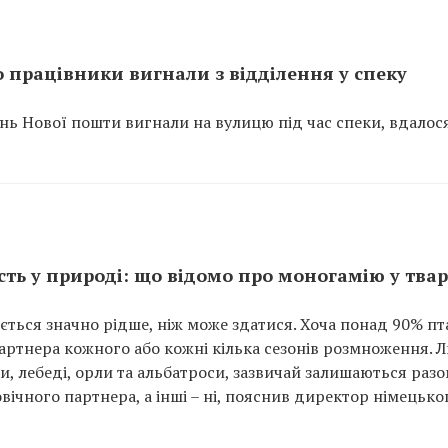
 працівники вигнали з відділення у спеку
ень Нової пошти вигнали на вулицю під час спеки, вдалос
ість у природі: що відомо про моногамію у тва
яється значно рідше, ніж може здатися. Хоча понад 90% пт
партнера кожного або кожні кілька сезонів розмноження. 
, лебеді, орли та альбатроси, зазвичай залишаються разо
вічного партнера, а інші – ні, пояснив директор німецько