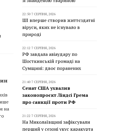
зі знайденою твариною
22:50 7 СЕРПНЯ, 2026
ШІ вперше створив життєздатні
віруси, яких не існувало в
природі
я
22:12 7 СЕРПНЯ, 2026
РФ завдала авіаудару по
Шосткинській громаді на
Сумщині: двоє поранених
рин
21:40 7 СЕРПНЯ, 2026
Сенат США ухвалив
ахів
законопроєкт Ліндсі Грема
Лише
про санкції проти РФ
м на
го
21:22 7 СЕРПНЯ, 2026
На Миколаївщині зафіксували
перший у сезоні укус каракурта