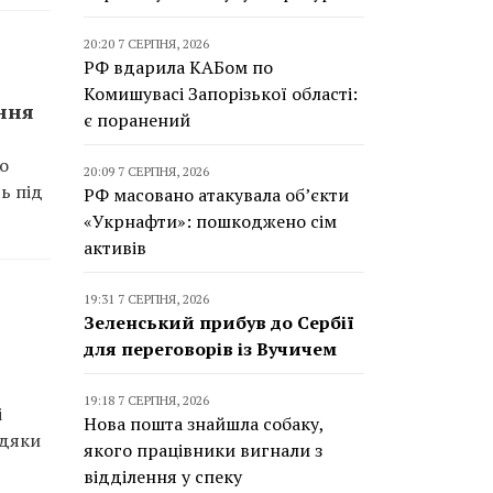
20:20 7 СЕРПНЯ, 2026
РФ вдарила КАБом по
Комишувасі Запорізької області:
ання
є поранений
ро
20:09 7 СЕРПНЯ, 2026
ь під
РФ масовано атакувала об’єкти
«Укрнафти»: пошкоджено сім
активів
19:31 7 СЕРПНЯ, 2026
Зеленський прибув до Сербії
для переговорів із Вучичем
19:18 7 СЕРПНЯ, 2026
і
Нова пошта знайшла собаку,
вдяки
якого працівники вигнали з
відділення у спеку