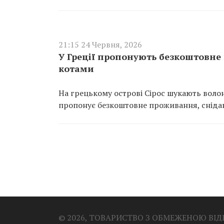
21:15 24 Червня, 2026
У Греції пропонують безкоштовне 
котами
На грецькому острові Сірос шукають волон
пропонує безкоштовне проживання, снідан
© 2026, ТОВАРИСТВО З ОБМЕЖЕНОЮ ВІ