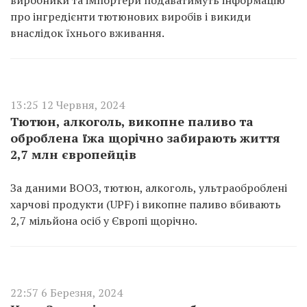
виробники та імпортери подаватимуть інформацію
про інгредієнти тютюнових виробів і викиди
внаслідок їхнього вживання.
13:25 12 Червня, 2024
Тютюн, алкоголь, викопне паливо та
оброблена їжа щорічно забирають життя
2,7 млн європейців
За даними ВООЗ, тютюн, алкоголь, ультраоброблені
харчові продукти (UPF) і викопне паливо вбивають
2,7 мільйона осіб у Європі щорічно.
22:57 6 Березня, 2024