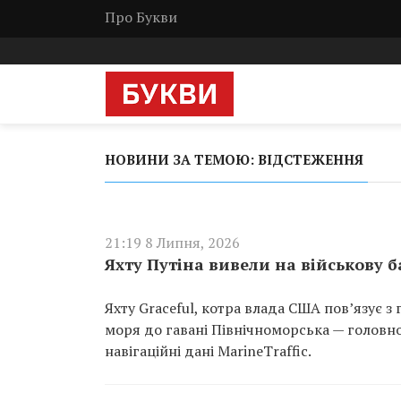
Про Букви
НОВИНИ ЗА ТЕМОЮ: ВІДСТЕЖЕННЯ
21:19 8 Липня, 2026
Яхту Путіна вивели на військову б
Яхту Graceful, котра влада США пов’язує 
моря до гавані Північноморська — головної
навігаційні дані MarineTraffic.