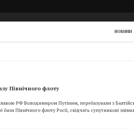
НОВИНИ
азу Північного флоту
з главою РФ Володимиром Путіним, перебазували з Балтійс
 бази Північного флоту Росії, свідчать супутникові знімк