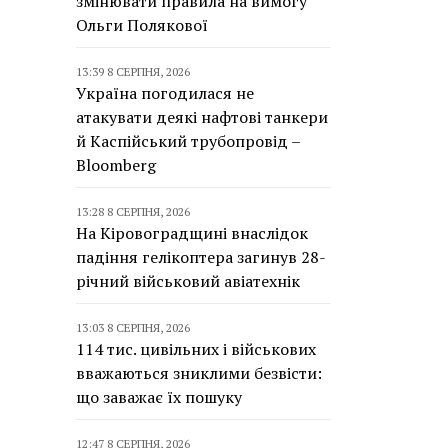
змінювати правила на вимогу
Ольги Полякової
13:39 8 СЕРПНЯ, 2026
Україна погодилася не
атакувати деякі нафтові танкери
й Каспійський трубопровід –
Bloomberg
13:28 8 СЕРПНЯ, 2026
На Кіровоградщині внаслідок
падіння гелікоптера загинув 28-
річний військовий авіатехнік
13:03 8 СЕРПНЯ, 2026
114 тис. цивільних і військових
вважаються зниклими безвісти:
що заважає їх пошуку
12:47 8 СЕРПНЯ, 2026