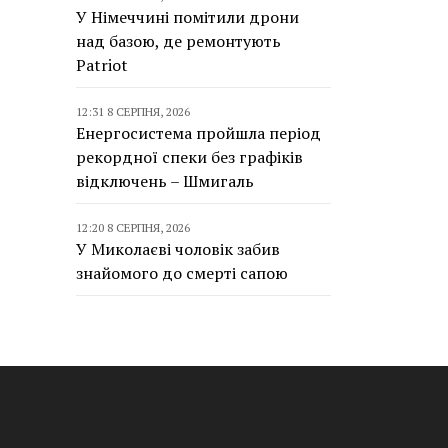
У Німеччині помітили дрони
над базою, де ремонтують
Patriot
12:31 8 СЕРПНЯ, 2026
Енергосистема пройшла період
рекордної спеки без графіків
відключень – Шмигаль
12:20 8 СЕРПНЯ, 2026
У Миколаєві чоловік забив
знайомого до смерті сапою