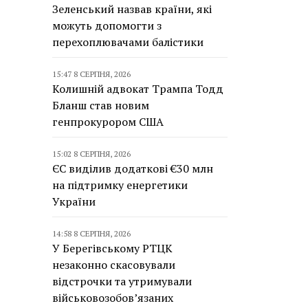
Зеленський назвав країни, які
можуть допомогти з
перехоплювачами балістики
15:47 8 СЕРПНЯ, 2026
Колишній адвокат Трампа Тодд
Бланш став новим
генпрокурором США
15:02 8 СЕРПНЯ, 2026
ЄС виділив додаткові €30 млн
на підтримку енергетики
України
14:58 8 СЕРПНЯ, 2026
У Берегівському РТЦК
незаконно скасовували
відстрочки та утримували
військовозобов’язаних