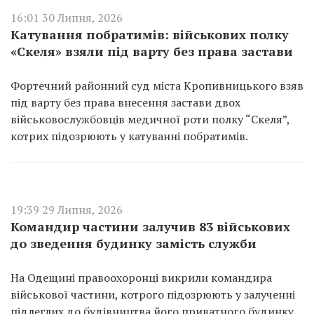
16:01 30 Липня, 2026
Катування побратимів: військових полку
«Скеля» взяли під варту без права застави
Фортечний районний суд міста Кропивницького взяв
під варту без права внесення застави двох
військовослужбовців медичної роти полку “Скеля”,
котрих підозрюють у катуванні побратимів.
19:39 29 Липня, 2026
Командир частини залучив 83 військових
до зведення будинку замість служби
На Одещині правоохоронці викрили командира
військової частини, котрого підозрюють у залученні
підлеглих до будівництва його приватного будинку