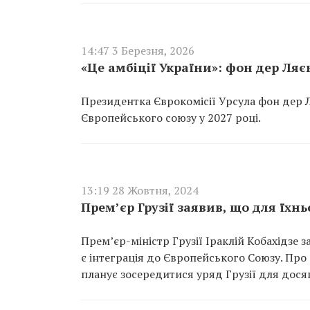
14:47 3 Березня, 2026
«Це амбіції України»: фон дер Ляєн
Президентка Єврокомісії Урсула фон дер 
Європейського союзу у 2027 році.
13:19 28 Жовтня, 2024
Прем’єр Грузії заявив, що для їхн
Прем’єр-міністр Грузії Іраклій Кобахідзе
є інтеграція до Європейського Союзу. Про
планує зосередитися уряд Грузії для досяг