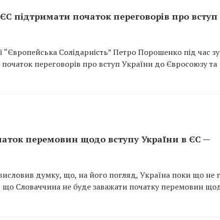
ЄС підтримати початок переговорів про вступ
ї “Європейська Солідарність” Петро Порошенко під час зу
 початок переговорів про вступ України до Євросоюзу та
чаток перемовин щодо вступу України в ЄС —
исловив думку, що, на його погляд, Україна поки що не 
в, що Словаччина не буде заважати початку перемовин що