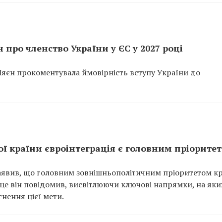
 про членство України у ЄС у 2027 році
Ляєн прокоментувала ймовірність вступу України до
ьої країни євроінтеграція є головним пріорите
 заявив, що головним зовнішньополітичним пріоритетом к
 це він повідомив, висвітлюючи ключові напрямки, на яки
нення цієї мети.