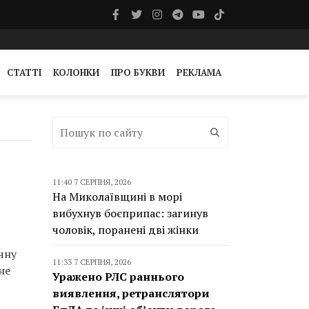
СТАТТІ
КОЛОНКИ
ПРО БУКВИ
РЕКЛАМА
11:40 7 СЕРПНЯ, 2026
На Миколаївщині в морі
вибухнув боєприпас: загинув
чоловік, поранені дві жінки
чну
11:33 7 СЕРПНЯ, 2026
не
Уражено РЛС раннього
виявлення, ретранслятори