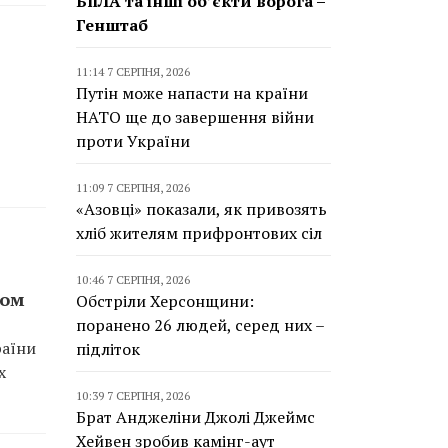
БпЛА та інші об’єкти ворога –
Генштаб
11:14 7 СЕРПНЯ, 2026
Путін може напасти на країни
НАТО ще до завершення війни
проти України
11:09 7 СЕРПНЯ, 2026
«Азовці» показали, як привозять
хліб жителям прифронтових сіл
10:46 7 СЕРПНЯ, 2026
том
Обстріли Херсонщини:
поранено 26 людей, серед них –
раїни
підліток
х
10:39 7 СЕРПНЯ, 2026
Брат Анджеліни Джолі Джеймс
Хейвен зробив камінг-аут