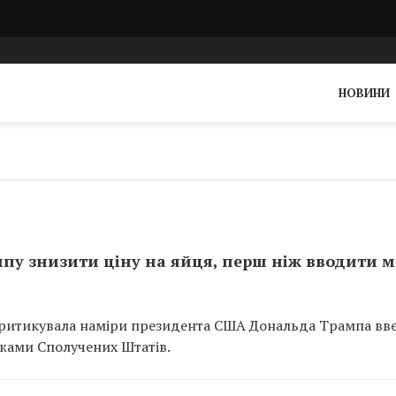
НОВИНИ
мпу знизити ціну на яйця, перш ніж вводити 
критикувала наміри президента США Дональда Трампа вв
ежами Сполучених Штатів.