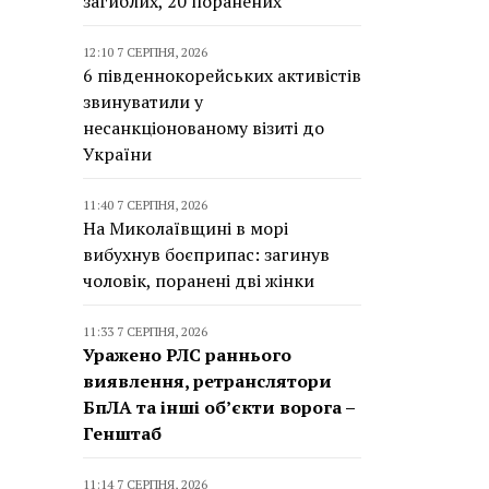
загиблих, 20 поранених
12:10 7 СЕРПНЯ, 2026
6 південнокорейських активістів
звинуватили у
несанкціонованому візиті до
України
11:40 7 СЕРПНЯ, 2026
На Миколаївщині в морі
вибухнув боєприпас: загинув
чоловік, поранені дві жінки
11:33 7 СЕРПНЯ, 2026
Уражено РЛС раннього
виявлення, ретранслятори
БпЛА та інші об’єкти ворога –
Генштаб
11:14 7 СЕРПНЯ, 2026