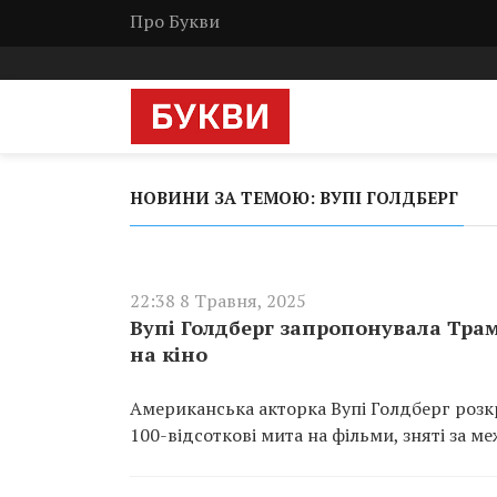
Про Букви
НОВИНИ ЗА ТЕМОЮ: ВУПІ ГОЛДБЕРГ
22:38 8 Травня, 2025
Вупі Голдберг запропонувала Тра
на кіно
Американська акторка Вупі Голдберг роз
100-відсоткові мита на фільми, зняті за м