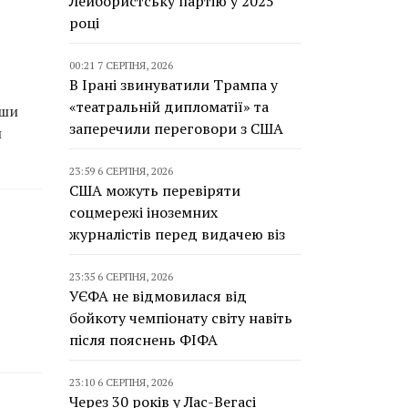
Лейбористську партію у 2025
році
00:21 7 СЕРПНЯ, 2026
В Ірані звинуватили Трампа у
«театральній дипломатії» та
вши
заперечили переговори з США
и
23:59 6 СЕРПНЯ, 2026
США можуть перевіряти
соцмережі іноземних
журналістів перед видачею віз
23:35 6 СЕРПНЯ, 2026
УЄФА не відмовилася від
бойкоту чемпіонату світу навіть
після пояснень ФІФА
23:10 6 СЕРПНЯ, 2026
Через 30 років у Лас-Вегасі