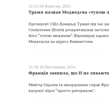
21:34 30 Вересня, 2025
Трамп назвав Медведєва «тупою 
Президент США Дональд Трамп під час в
Сполучених Штатів розкритикував заступн
його “тупою людиною”. Відповідну харак
Медведєва на адресу Вашингтона.
11:38 20 Листопада, 2024
Франція заявила, що її не лякають
Міністр Європи та закордонних справ Фра
ядерної зброї “просто риторикою”.