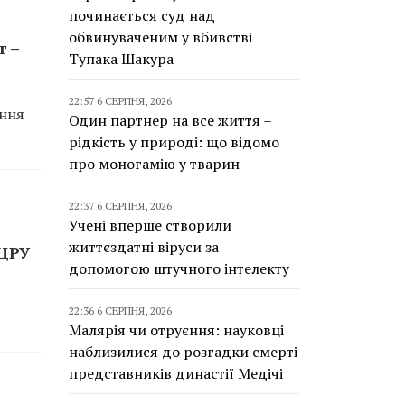
починається суд над
обвинуваченим у вбивстві
т –
Тупака Шакура
22:57 6 СЕРПНЯ, 2026
ання
Один партнер на все життя –
рідкість у природі: що відомо
про моногамію у тварин
22:37 6 СЕРПНЯ, 2026
Учені вперше створили
життєздатні віруси за
 ЦРУ
допомогою штучного інтелекту
22:36 6 СЕРПНЯ, 2026
Малярія чи отруєння: науковці
наблизилися до розгадки смерті
представників династії Медічі