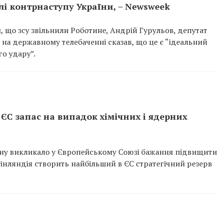
лі контрнаступу України, – Newsweek
ли, що зсу звільнили Роботине, Андрій Гурульов, депутат
 на державному телебаченні сказав, що це є “ідеальний
о удару”.
ЄС запас на випадок хімічних і ядерних
їну викликало у Європейському Союзі бажання підвищити
інляндія створить найбільший в ЄС стратегічний резерв