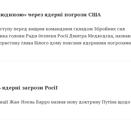
людиною» через ядерні погрози США
иступу перед вищим командним складом Збройних сил
ика голови Ради безпеки Росії Дмитра Медведєва, назва
теристику глава Білого дому пояснив ядерними погрозам
 ядерні загрози Росії
нції Жан-Ноель Барро назвав нову доктрину Путіна щодо