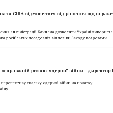
онати США відмовитися від рішення щодо раке
шення адміністрації Байдена дозволити Україні використ
зка російських посадовців відповіли Заходу погрозами.
 «справжній ризик» ядерної війни – директор
 перспективу спалаху ядерної війни на початку
аїну.