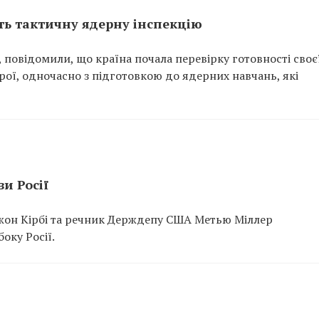
ить тактичну ядерну інспекцію
я, повідомили, що країна почала перевірку готовності своє
рої, одночасно з підготовкою до ядерних навчань, які
и Росії
жон Кірбі та речник Держдепу США Метью Міллер
оку Росії.