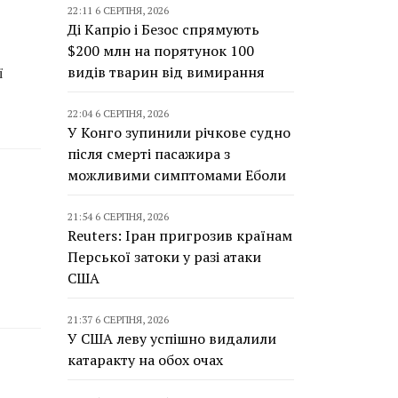
22:11 6 СЕРПНЯ, 2026
Ді Капріо і Безос спрямують
$200 млн на порятунок 100
видів тварин від вимирання
ї
22:04 6 СЕРПНЯ, 2026
У Конго зупинили річкове судно
після смерті пасажира з
можливими симптомами Еболи
21:54 6 СЕРПНЯ, 2026
Reuters: Іран пригрозив країнам
Перської затоки у разі атаки
США
21:37 6 СЕРПНЯ, 2026
У США леву успішно видалили
катаракту на обох очах