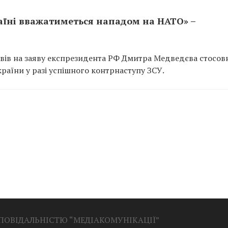
раїні вважатиметься нападом на НАТО» –
овів на заяву експрезидента РФ Дмитра Медведєва стосов
раїни у разі успішного контрнаступу ЗСУ.
ДПОВІДАЛЬНІСТЮ “МЕДІАКОМУНІКАЦІЇ”