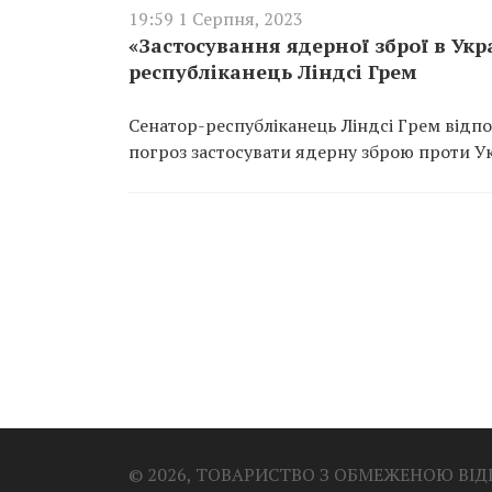
19:59 1 Серпня, 2023
«Застосування ядерної зброї в Ук
республіканець Ліндсі Грем
Сенатор-республіканець Ліндсі Грем відп
погроз застосувати ядерну зброю проти Ук
© 2026, ТОВАРИСТВО З ОБМЕЖЕНОЮ ВІ