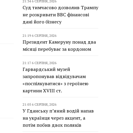
21:34 6 СЕРПНЯ, 2026
Суд тимчасово дозволив Трампу
не розкривати BBC фінансові
дані його бізнесу
21:19 6 СЕРПНЯ, 2026
Президент Камеруну понад два
місяці перебуває за кордоном
21:17 6 СЕРПНЯ, 2026
Гарвардський музей
запропонував відвідувачам
«поспілкуватися» з героїнею
картини XVIII ст.
21:05 6 СЕРПНЯ, 2026
У Гданську п’яний водій напав
на українця через акцент, а
потім побив двох поляків