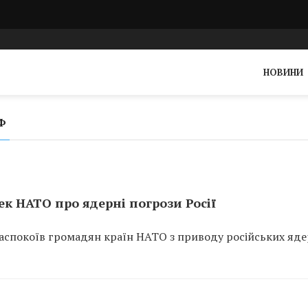
НОВИНИ
Ф
ек НАТО про ядерні погрози Росії
аспокоїв громадян країн НАТО з приводу російських яд