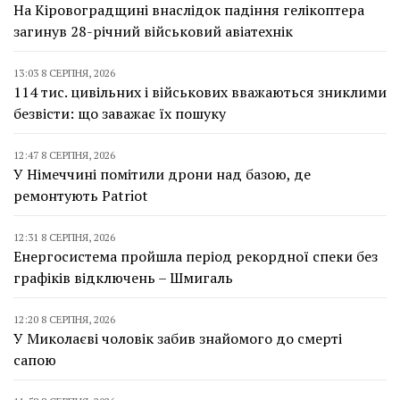
На Кіровоградщині внаслідок падіння гелікоптера
загинув 28-річний військовий авіатехнік
13:03 8 СЕРПНЯ, 2026
114 тис. цивільних і військових вважаються зниклими
безвісти: що заважає їх пошуку
12:47 8 СЕРПНЯ, 2026
У Німеччині помітили дрони над базою, де
ремонтують Patriot
12:31 8 СЕРПНЯ, 2026
Енергосистема пройшла період рекордної спеки без
графіків відключень – Шмигаль
12:20 8 СЕРПНЯ, 2026
У Миколаєві чоловік забив знайомого до смерті
сапою