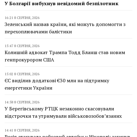
У Болгарії вибухнув невідомий безпілотник
16:21 8 СЕРПНЯ, 2026
Зеленський назвав країни, які можуть допомогти з
перехоплювачами балістики
15:47 8 СЕРПНЯ, 2026
Колишній адвокат Трампа Тодд Бланш став новим
генпрокурором США
15:02 8 СЕРПНЯ, 2026
ЄС виділив додаткові €30 млн на підтримку
енергетики України
14:58 8 СЕРПНЯ, 2026
У Берегівському РТЦК незаконно скасовували
відстрочки та утримували військовозобов’язаних
14:41 8 СЕРПНЯ, 2026
Росія атакувала рейсовий автобус у Нікополі: загинув