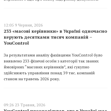
12:05 9 Червня, 2026
233 «масові керівники» в Україні одночасно
керують десятками тисяч компаній –
YouControl
За результатами аналізу фахівцями YouControl було
виявлено 233 фізичні особи з категорії так званих
ймовірних “масових керівників”, які сукупно
здійснюють управління понад 39 тис. компаній
станом на травень 2026 року.
09:26 23 Травня, 2026
YouControl проаналізував, хто в Україні має