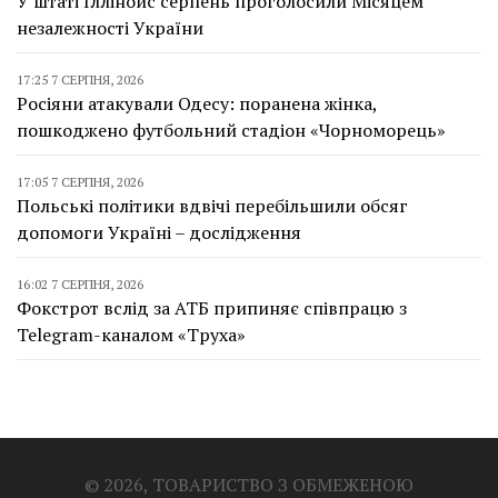
У штаті Іллінойс серпень проголосили Місяцем
незалежності України
17:25 7 СЕРПНЯ, 2026
Росіяни атакували Одесу: поранена жінка,
пошкоджено футбольний стадіон «Чорноморець»
17:05 7 СЕРПНЯ, 2026
Польські політики вдвічі перебільшили обсяг
допомоги Україні – дослідження
16:02 7 СЕРПНЯ, 2026
Фокстрот вслід за АТБ припиняє співпрацю з
Telegram-каналом «Труха»
© 2026, ТОВАРИСТВО З ОБМЕЖЕНОЮ