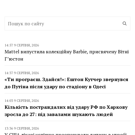
14:57 9 СЕРПНЯ, 2026
Mattel випустила колекційну Barbie, присвячену Вітні
Г’юстон
14:37 9 СЕРПНЯ, 2026
«Ти програєш. Здайся!»: Ештон Кутчер звернувся
до Путіна після удару по стадіону в Одесі
14:03 9 СЕРПНЯ, 2026
Кількість постраждалих від удару РФ по Харкову
зросла до 27: під завалами шукають людей
13:36 9 СЕРПНЯ, 2026
У США лікарі успішно прооперували дитину в утробі