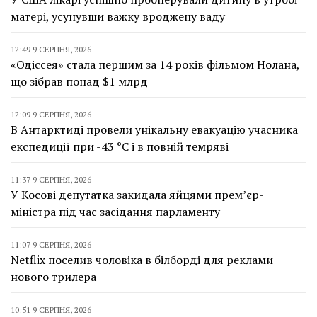
матері, усунувши важку вроджену ваду
12:49 9 СЕРПНЯ, 2026
«Одіссея» стала першим за 14 років фільмом Нолана,
що зібрав понад $1 млрд
12:09 9 СЕРПНЯ, 2026
В Антарктиді провели унікальну евакуацію учасника
експедиції при -43 °C і в повній темряві
11:37 9 СЕРПНЯ, 2026
У Косові депутатка закидала яйцями прем’єр-
міністра під час засідання парламенту
11:07 9 СЕРПНЯ, 2026
Netflix поселив чоловіка в білборді для реклами
нового трилера
10:51 9 СЕРПНЯ, 2026