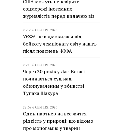
США можуть перевіряти
соцмережі іноземних
журналістів перед видачею віз
23:35 6 СЕРПНЯ, 2026
УЄФА не відмовилася від
бойкоту чемпіонату світу навіть
після пояснень ФІФА
23:10 6 СЕРПНЯ, 2026
Через 30 років у Лас-Вегасі
починається суд над
обвинуваченим у вбивстві
Тупака Шакура
22:57 6 СЕРПНЯ, 2026
Один партнер на все життя –
рідкість у природі: що відомо
про моногамію у тварин