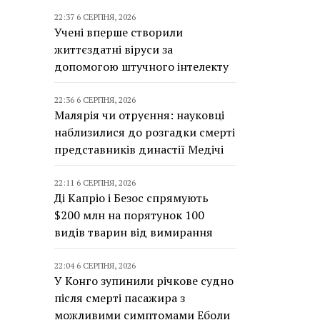
22:37 6 СЕРПНЯ, 2026
Учені вперше створили
життєздатні віруси за
допомогою штучного інтелекту
22:36 6 СЕРПНЯ, 2026
Малярія чи отруєння: науковці
наблизилися до розгадки смерті
представників династії Медічі
22:11 6 СЕРПНЯ, 2026
Ді Капріо і Безос спрямують
$200 млн на порятунок 100
видів тварин від вимирання
22:04 6 СЕРПНЯ, 2026
У Конго зупинили річкове судно
після смерті пасажира з
можливими симптомами Еболи